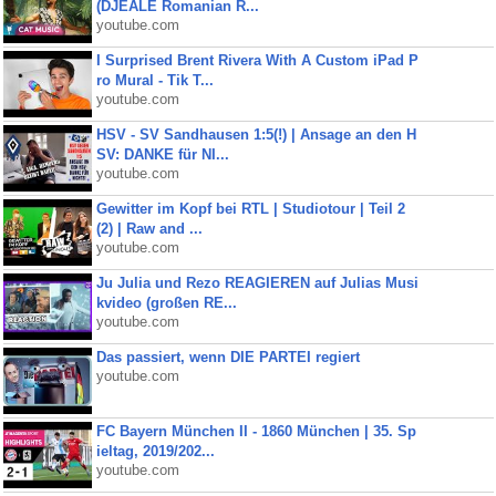
(DJEALE Romanian R...
youtube.com
I Surprised Brent Rivera With A Custom iPad P
ro Mural - Tik T...
youtube.com
HSV - SV Sandhausen 1:5(!) | Ansage an den H
SV: DANKE für NI...
youtube.com
Gewitter im Kopf bei RTL | Studiotour | Teil 2
(2) | Raw and ...
youtube.com
Ju Julia und Rezo REAGIEREN auf Julias Musi
kvideo (großen RE...
youtube.com
Das passiert, wenn DIE PARTEI regiert
youtube.com
FC Bayern München II - 1860 München | 35. Sp
ieltag, 2019/202...
youtube.com