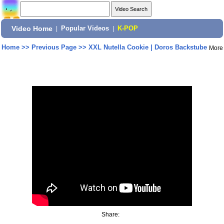
Video Home
|
Popular Videos
|
K-POP
Home
>>
Previous Page
>>
XXL Nutella Cookie | Doros Backstube
More
Share: