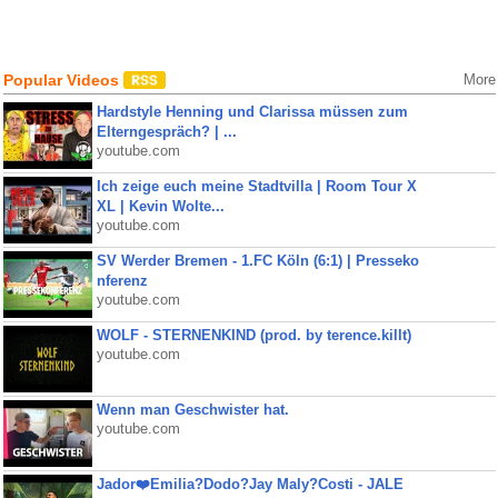
Popular Videos
More
Hardstyle Henning und Clarissa müssen zum
Elterngespräch? | ...
youtube.com
Ich zeige euch meine Stadtvilla | Room Tour X
XL | Kevin Wolte...
youtube.com
SV Werder Bremen - 1.FC Köln (6:1) | Presseko
nferenz
youtube.com
WOLF - STERNENKIND (prod. by terence.killt)
youtube.com
Wenn man Geschwister hat.
youtube.com
Jador❤️Emilia?Dodo?Jay Maly?Costi - JALE