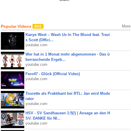
Popular Videos
More
Kanye West – Wash Us In The Blood feat. Travi
s Scott (Offici...
youtube.com
Wer hat in 1 Monat mehr abgenommen - Das ü
berraschende Ergeb...
youtube.com
Fero47 - Glück (Official Video)
youtube.com
Tourette als Praktikant bei RTL: Jan wird Mode
rator
youtube.com
HSV - SV Sandhausen 1:5(!) | Ansage an den H
SV: DANKE für NI...
youtube.com