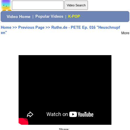
Video Home
|
Popular Videos
|
K-POP
Home
>>
Previous Page
>>
Ruthe.de - PETE Ep. 016 "Heuschnupf
en"
More
Share: