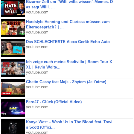
Bizarrer Zoff um "Willi wills wissen"-Memes. D
as sagt Willi. ...
youtube.com
Hardstyle Henning und Clarissa müssen zum
Elterngespräch? | ...
youtube.com
Das SCHLECHTESTE Alexa Gerät: Echo Auto
youtube.com
Ich zeige euch meine Stadtvilla | Room Tour X
XL | Kevin Wolte...
youtube.com
Ghetto Geasy feat Majk - Zhytem (Je t’aime)
youtube.com
Fero47 - Glück (Official Video)
youtube.com
Kanye West – Wash Us In The Blood feat. Travi
s Scott (Offici...
youtube.com