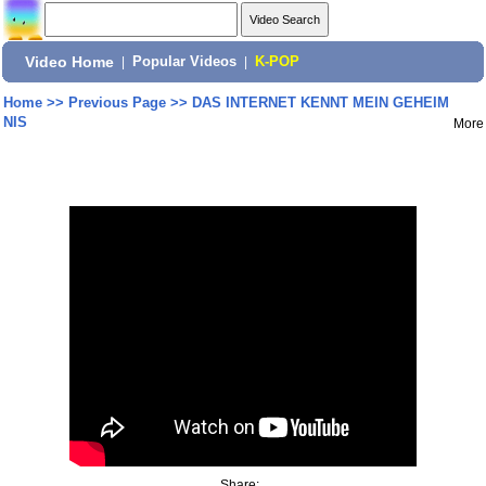
Video Home
|
Popular Videos
|
K-POP
Home
>>
Previous Page
>>
DAS INTERNET KENNT MEIN GEHEIM
NIS
More
Share: