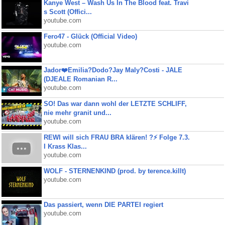
Kanye West – Wash Us In The Blood feat. Travi
s Scott (Offici...
youtube.com
Fero47 - Glück (Official Video)
youtube.com
Jador❤️Emilia?Dodo?Jay Maly?Costi - JALE
(DJEALE Romanian R...
youtube.com
SO! Das war dann wohl der LETZTE SCHLIFF,
nie mehr granit und...
youtube.com
REWI will sich FRAU BRA klären! ?⚡️ Folge 7.3.
I Krass Klas...
youtube.com
WOLF - STERNENKIND (prod. by terence.killt)
youtube.com
Das passiert, wenn DIE PARTEI regiert
youtube.com