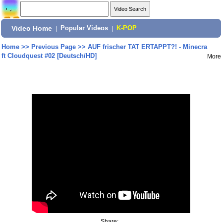
Video Home
|
Popular Videos
|
K-POP
Home
>>
Previous Page
>>
AUF frischer TAT ERTAPPT?! - Minecra
ft Cloudquest #02 [Deutsch/HD]
More
Share: