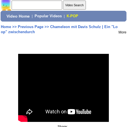
Video Home
|
Popular Videos
|
K-POP
Home
>>
Previous Page
>>
Chameleon mit Davis Schulz | Ein "Lo
op" zwischendurch
More
Share: