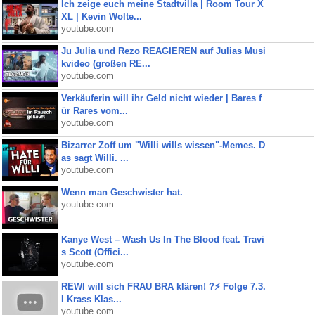
Ich zeige euch meine Stadtvilla | Room Tour X
XL | Kevin Wolte...
youtube.com
Ju Julia und Rezo REAGIEREN auf Julias Musi
kvideo (großen RE...
youtube.com
Verkäuferin will ihr Geld nicht wieder | Bares f
ür Rares vom...
youtube.com
Bizarrer Zoff um "Willi wills wissen"-Memes. D
as sagt Willi. ...
youtube.com
Wenn man Geschwister hat.
youtube.com
Kanye West – Wash Us In The Blood feat. Travi
s Scott (Offici...
youtube.com
REWI will sich FRAU BRA klären! ?⚡️ Folge 7.3.
I Krass Klas...
youtube.com