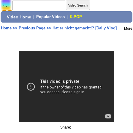
Video Home
|
Popular Videos
|
K-POP
Home
>>
Previous Page
>>
Hat er nicht gemacht!? [Daily Vlog]
More
Share: