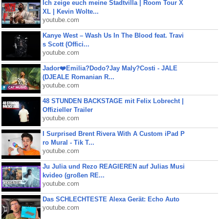
Ich zeige euch meine Stadtvilla | Room Tour X
XL | Kevin Wolte...
youtube.com
Kanye West – Wash Us In The Blood feat. Travi
s Scott (Offici...
youtube.com
Jador❤️Emilia?Dodo?Jay Maly?Costi - JALE
(DJEALE Romanian R...
youtube.com
48 STUNDEN BACKSTAGE mit Felix Lobrecht |
Offizieller Trailer
youtube.com
I Surprised Brent Rivera With A Custom iPad P
ro Mural - Tik T...
youtube.com
Ju Julia und Rezo REAGIEREN auf Julias Musi
kvideo (großen RE...
youtube.com
Das SCHLECHTESTE Alexa Gerät: Echo Auto
youtube.com