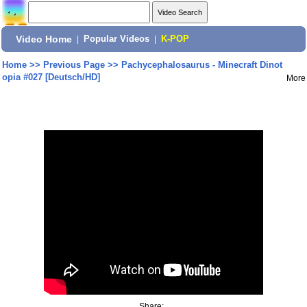
Video Home
|
Popular Videos
|
K-POP
Home
>>
Previous Page
>>
Pachycephalosaurus - Minecraft Dinot
opia #027 [Deutsch/HD]
More
Share: