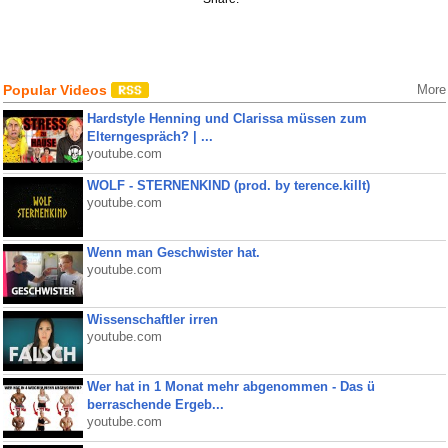
Popular Videos
More
Hardstyle Henning und Clarissa müssen zum
Elterngespräch? | ...
youtube.com
WOLF - STERNENKIND (prod. by terence.killt)
youtube.com
Wenn man Geschwister hat.
youtube.com
Wissenschaftler irren
youtube.com
Wer hat in 1 Monat mehr abgenommen - Das ü
berraschende Ergeb...
youtube.com