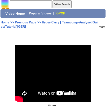
Video Home
|
Popular Videos
|
K-POP
Home
>>
Previous Page
>>
Hyper-Carry | Teamcomp-Analyse [Gui
de/Tutorial][GER]
More
Share: