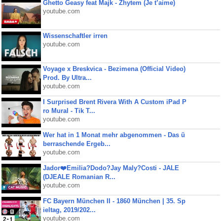
Ghetto Geasy feat Majk - Zhytem (Je t’aime)
youtube.com
Wissenschaftler irren
youtube.com
Voyage x Breskvica - Bezimena (Official Video)
Prod. By Ultra...
youtube.com
I Surprised Brent Rivera With A Custom iPad P
ro Mural - Tik T...
youtube.com
Wer hat in 1 Monat mehr abgenommen - Das ü
berraschende Ergeb...
youtube.com
Jador❤️Emilia?Dodo?Jay Maly?Costi - JALE
(DJEALE Romanian R...
youtube.com
FC Bayern München II - 1860 München | 35. Sp
ieltag, 2019/202...
youtube.com