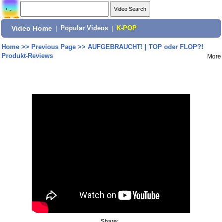
Video Home
|
Popular Videos
|
K-POP
Home
>>
Previous Page
>>
AUFGEBRAUCHT! | TOP oder FLOP?!
Produkt-Reviews
More
Share: