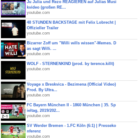
Ju Julia und Rezo REAGIEREN auf Julias Musi
kvideo (großen RE...
youtube.com
48 STUNDEN BACKSTAGE mit Felix Lobrecht |
Offizieller Trailer
youtube.com
Bizarrer Zoff um "Willi wills wissen"-Memes. D
as sagt Willi. ...
youtube.com
WOLF - STERNENKIND (prod. by terence.killt)
youtube.com
Voyage x Breskvica - Bezimena (Official Video)
Prod. By Ultra...
youtube.com
FC Bayern München II - 1860 München | 35. Sp
ieltag, 2019/202...
youtube.com
SV Werder Bremen - 1.FC Köln (6:1) | Presseko
nferenz
youtube.com