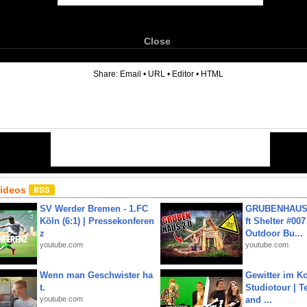
Close
6
Share:
Email
•
URL
•
Editor
•
HTML
Videos
SV Werder Bremen - 1.FC
GRUBENHAUS 
Köln (6:1) | Pressekonferen
ft Shelter #007
z
Outdoor Bu...
youtube.com
youtube.com
Wenn man Geschwister ha
Gewitter im Ko
t.
Studiotour | Te
youtube.com
and ...