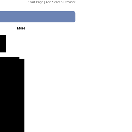
Start Page
|
Add Search Provider
More