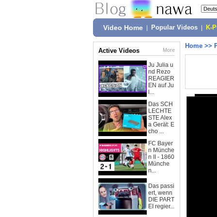
Video Home
|
Popular Videos
|
K-
Home
>>
Active Videos
More
Ju Julia u
nd Rezo
REAGIER
EN auf Ju
l...
Das SCH
LECHTE
STE Alex
a Gerät: E
cho ...
FC Bayer
n Münche
n II - 1860
Münche
n...
Das passi
ert, wenn
DIE PART
EI regier...