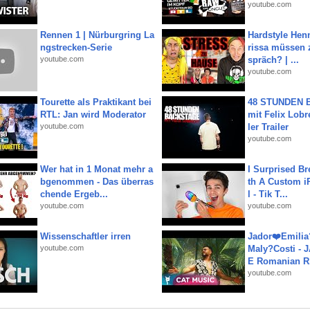
youtube.com
Rennen 1 | Nürburgring La
Hardstyle Hen
ngstrecken-Serie
rissa müssen 
youtube.com
spräch? | ...
youtube.com
Tourette als Praktikant bei
48 STUNDEN
RTL: Jan wird Moderator
mit Felix Lobre
youtube.com
ler Trailer
youtube.com
Wer hat in 1 Monat mehr a
I Surprised Br
bgenommen - Das überras
th A Custom i
chende Ergeb...
l - Tik T...
youtube.com
youtube.com
Wissenschaftler irren
Jador❤️Emili
youtube.com
Maly?Costi - 
E Romanian R.
youtube.com