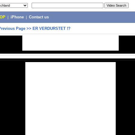
POP
|
iPhone
|
Contact us
Previous Page
>>
ER VERDURSTET !?