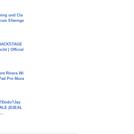
ning und Cla
zum Elternge
 BACKSTAGE
cht | Offiziel
ent Rivera Wi
Pad Pro Mura
a?Dodo?Jay
JALE (DJEAL
..