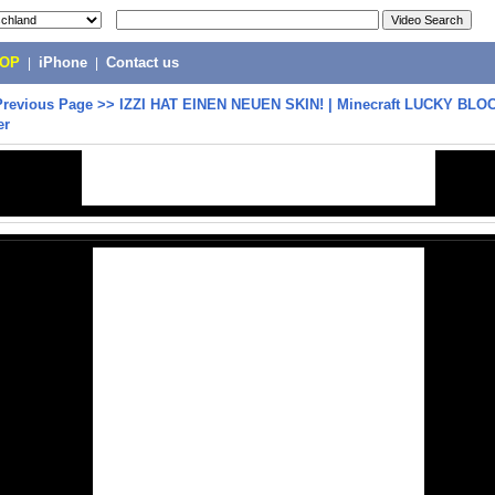
POP
|
iPhone
|
Contact us
Previous Page
>>
IZZI HAT EINEN NEUEN SKIN! | Minecraft LUCKY BLO
er