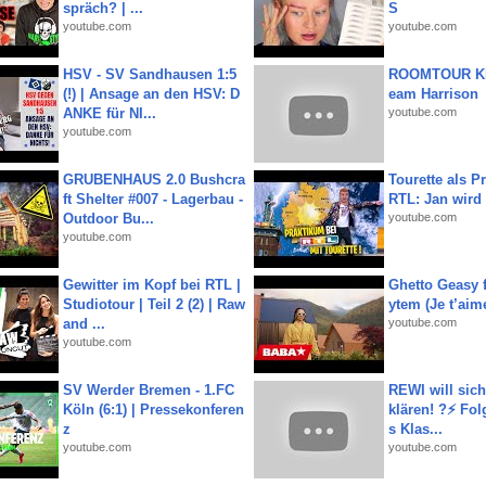
spräch? | ...
S
youtube.com
youtube.com
HSV - SV Sandhausen 1:5
ROOMTOUR KR
(!) | Ansage an den HSV: D
eam Harrison
ANKE für NI...
youtube.com
youtube.com
GRUBENHAUS 2.0 Bushcra
Tourette als Pr
ft Shelter #007 - Lagerbau -
RTL: Jan wird
Outdoor Bu...
youtube.com
youtube.com
Gewitter im Kopf bei RTL |
Ghetto Geasy f
Studiotour | Teil 2 (2) | Raw
ytem (Je t’aim
and ...
youtube.com
youtube.com
SV Werder Bremen - 1.FC
REWI will si
Köln (6:1) | Pressekonferen
klären! ?⚡️ Fol
z
s Klas...
youtube.com
youtube.com