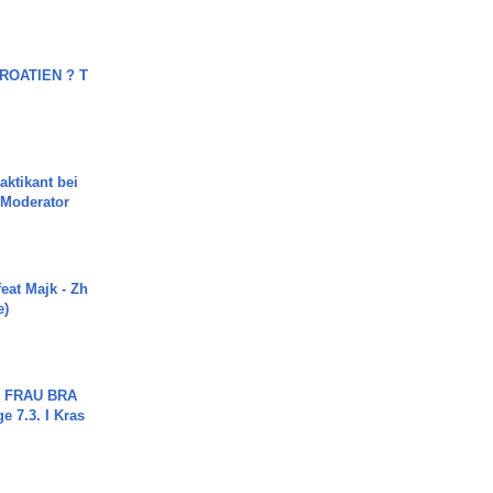
OATIEN ? T
aktikant bei
 Moderator
eat Majk - Zh
e)
ch FRAU BRA
ge 7.3. I Kras