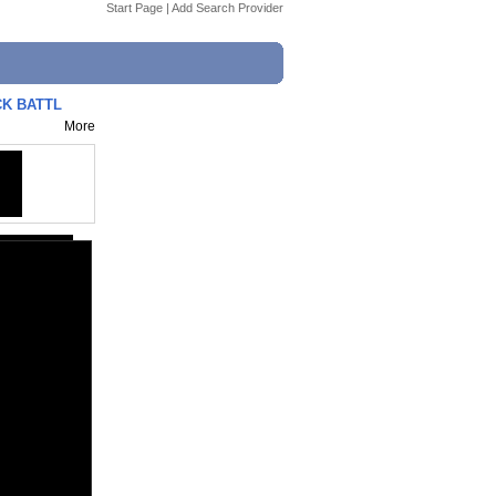
Start Page
|
Add Search Provider
CK BATTL
More