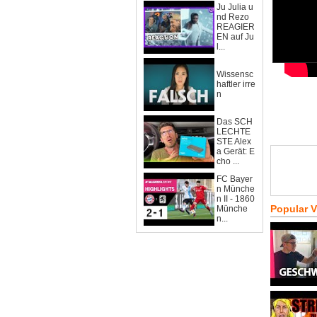
Ju Julia u
nd Rezo
REAGIER
EN auf Ju
l...
Wissensc
haftler irre
n
Das SCH
LECHTE
STE Alex
a Gerät: E
cho ...
FC Bayer
n Münche
n II - 1860
Popular 
Münche
n...