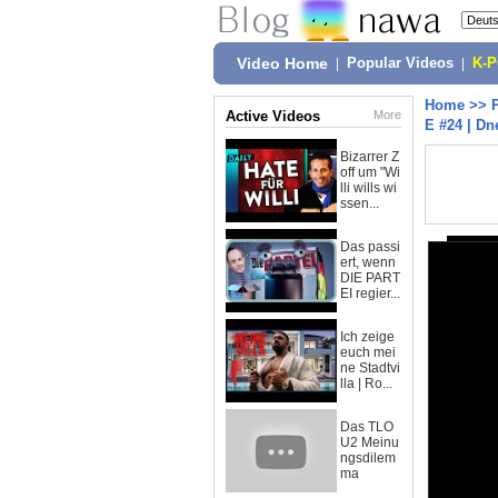
Video Home
|
Popular Videos
|
K-
Home
>>
Active Videos
More
E #24 | Dn
Bizarrer Z
off um "Wi
lli wills wi
ssen...
Das passi
ert, wenn
DIE PART
EI regier...
Ich zeige
euch mei
ne Stadtvi
lla | Ro...
Das TLO
U2 Meinu
ngsdilem
ma