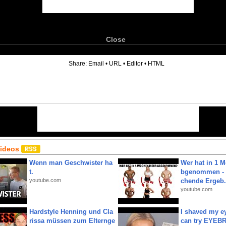
Close
6
Share:
Email
•
URL
•
Editor
•
HTML
Videos
Wenn man Geschwister ha
Wer hat in 1 
t.
bgenommen - 
youtube.com
chende Ergeb.
youtube.com
Hardstyle Henning und Cla
I shaved my e
rissa müssen zum Elternge
can try EYE