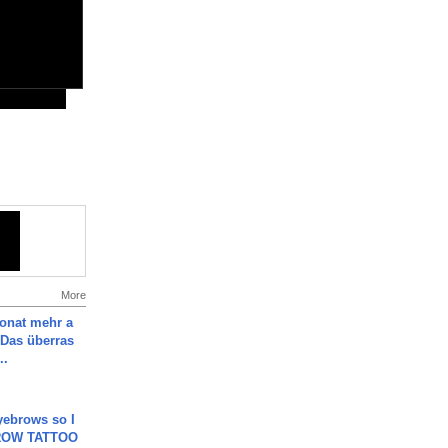
More
Monat mehr a
Das überras
..
yebrows so I
BROW TATTOO