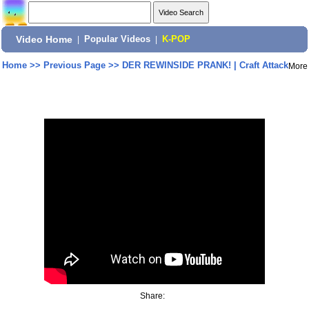
Video Home
|
Popular Videos
|
K-POP
Home
>>
Previous Page
>>
DER REWINSIDE PRANK! | Craft Attack
More
Share: