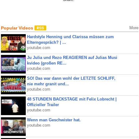
Popular Videos
More
Hardstyle Henning und Clarissa müssen zum
Elterngespräch? | ...
youtube.com
Ju Julia und Rezo REAGIEREN auf Julias Musi
kvideo (großen RE...
youtube.com
SO! Das war dann wohl der LETZTE SCHLIFF,
nie mehr granit und...
youtube.com
48 STUNDEN BACKSTAGE mit Felix Lobrecht |
Offizieller Trailer
youtube.com
Wenn man Geschwister hat.
youtube.com