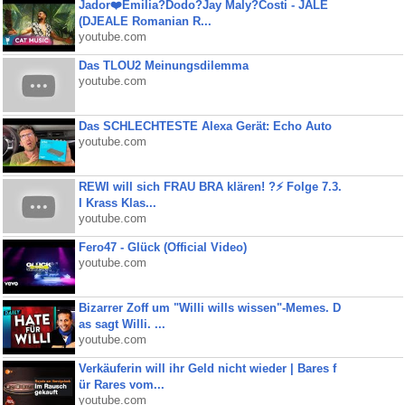
Jador❤️Emilia?Dodo?Jay Maly?Costi - JALE
(DJEALE Romanian R...
youtube.com
Das TLOU2 Meinungsdilemma
youtube.com
Das SCHLECHTESTE Alexa Gerät: Echo Auto
youtube.com
REWI will sich FRAU BRA klären! ?⚡️ Folge 7.3.
I Krass Klas...
youtube.com
Fero47 - Glück (Official Video)
youtube.com
Bizarrer Zoff um "Willi wills wissen"-Memes. D
as sagt Willi. ...
youtube.com
Verkäuferin will ihr Geld nicht wieder | Bares f
ür Rares vom...
youtube.com