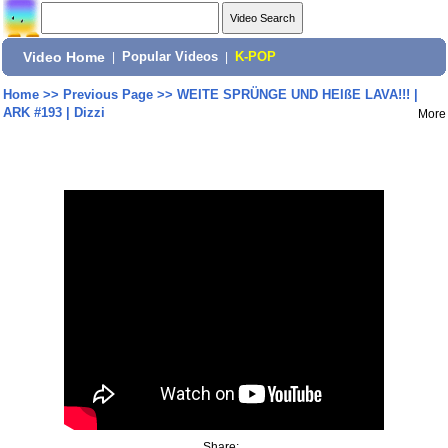
Video Home
|
Popular Videos
|
K-POP
Home
>>
Previous Page
>>
WEITE SPRÜNGE UND HEIßE LAVA!!! |
ARK #193 | Dizzi
More
Share: