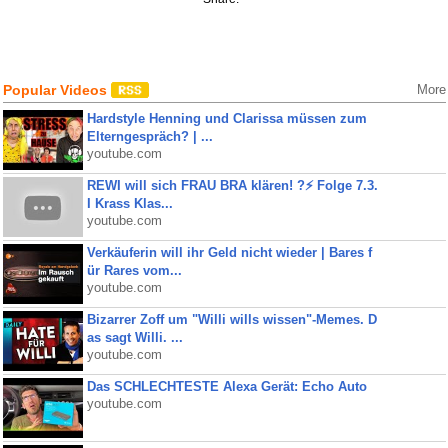
Popular Videos
More
Hardstyle Henning und Clarissa müssen zum
Elterngespräch? | ...
youtube.com
REWI will sich FRAU BRA klären! ?⚡️ Folge 7.3.
I Krass Klas...
youtube.com
Verkäuferin will ihr Geld nicht wieder | Bares f
ür Rares vom...
youtube.com
Bizarrer Zoff um "Willi wills wissen"-Memes. D
as sagt Willi. ...
youtube.com
Das SCHLECHTESTE Alexa Gerät: Echo Auto
youtube.com