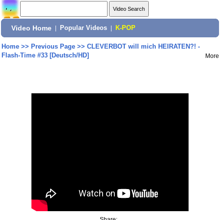
Video Home
|
Popular Videos
|
K-POP
Home
>>
Previous Page
>>
CLEVERBOT will mich HEIRATEN?! -
Flash-Time #33 [Deutsch/HD]
More
Share: