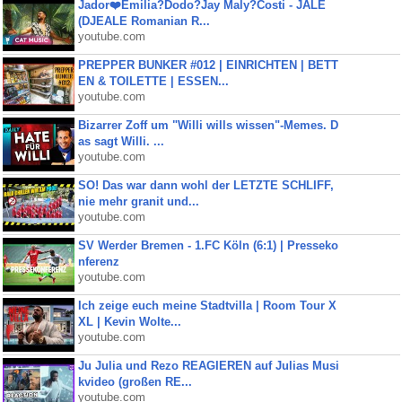
Jador❤️Emilia?Dodo?Jay Maly?Costi - JALE
(DJEALE Romanian R...
youtube.com
PREPPER BUNKER #012 | EINRICHTEN | BETT
EN & TOILETTE | ESSEN...
youtube.com
Bizarrer Zoff um "Willi wills wissen"-Memes. D
as sagt Willi. ...
youtube.com
SO! Das war dann wohl der LETZTE SCHLIFF,
nie mehr granit und...
youtube.com
SV Werder Bremen - 1.FC Köln (6:1) | Presseko
nferenz
youtube.com
Ich zeige euch meine Stadtvilla | Room Tour X
XL | Kevin Wolte...
youtube.com
Ju Julia und Rezo REAGIEREN auf Julias Musi
kvideo (großen RE...
youtube.com