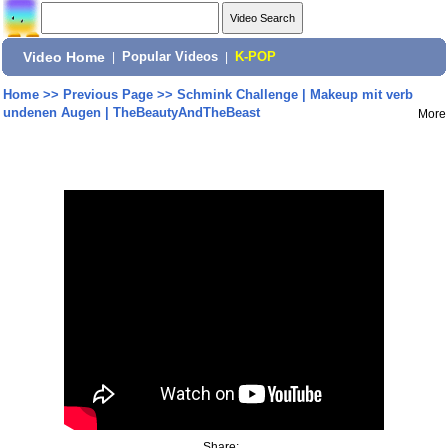
Video Home
|
Popular Videos
|
K-POP
Home
>>
Previous Page
>>
Schmink Challenge | Makeup mit verb
undenen Augen | TheBeautyAndTheBeast
More
Share: