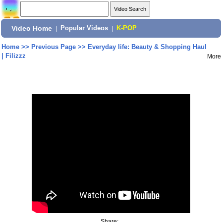
Video Home
|
Popular Videos
|
K-POP
Home
>>
Previous Page
>>
Everyday life: Beauty & Shopping Haul
| Filizzz
More
Share: