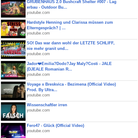
GRUBENHAUS 2.0 Bushcraft Shelter #007 - Lag
erbau - Outdoor Bu...
youtube.com
Hardstyle Henning und Clarissa müssen zum
Elterngespräch? | ...
youtube.com
SO! Das war dann wohl der LETZTE SCHLIFF,
nie mehr granit und...
youtube.com
Jador❤️Emilia?Dodo?Jay Maly?Costi - JALE
(DJEALE Romanian R...
youtube.com
Voyage x Breskvica - Bezimena (Official Video)
Prod. By Ultra...
youtube.com
Wissenschaftler irren
youtube.com
Fero47 - Glück (Official Video)
youtube.com