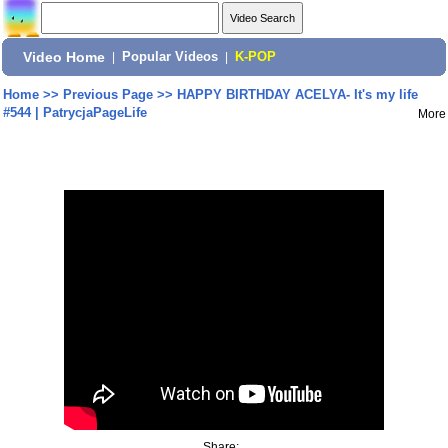
Video Home
|
Popular Videos
|
K-POP
Home
>>
Previous Page
>>
HAPPY BIRTHDAY ACELYA- It's my life
#544 | PatrycjaPageLife
More
Share: