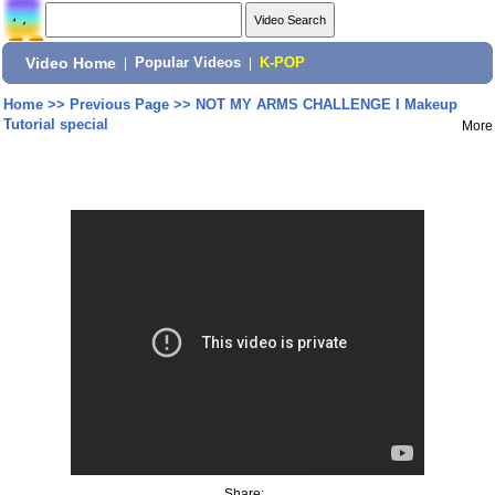
Video Home
|
Popular Videos
|
K-POP
Home
>>
Previous Page
>>
NOT MY ARMS CHALLENGE I Makeup
Tutorial special
More
Share: