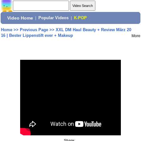
Video Home
|
Popular Videos
|
K-POP
Home
>>
Previous Page
>>
XXL DM Haul Beauty + Review März 20
16 | Bester Lippenstift ever + Makeup
More
Share: