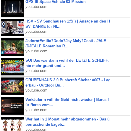
GPS III Space Vehicle 03 Mission
youtube.com
HSV - SV Sandhausen 1:5(!) | Ansage an den H
SV: DANKE für NI...
youtube.com
Jador❤️Emilia?Dodo?Jay Maly?Costi - JALE
(DJEALE Romanian R...
youtube.com
SO! Das war dann wohl der LETZTE SCHLIFF,
nie mehr granit und...
youtube.com
GRUBENHAUS 2.0 Bushcraft Shelter #007 - Lag
erbau - Outdoor Bu...
youtube.com
Verkäuferin will ihr Geld nicht wieder | Bares f
ür Rares vom...
youtube.com
Wer hat in 1 Monat mehr abgenommen - Das ü
berraschende Ergeb...
youtube.com