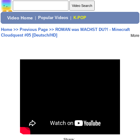
Video Home
|
Popular Videos
|
K-POP
Home
>>
Previous Page
>>
ROMAN was MACHST DU?! - Minecraft
Cloudquest #05 [Deutsch/HD]
More
Share: