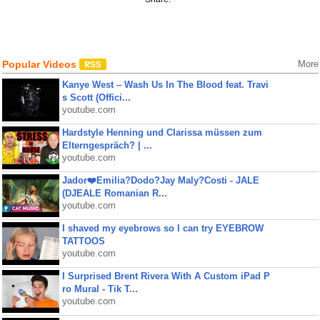
Popular Videos
More
Kanye West – Wash Us In The Blood feat. Travi
s Scott (Offici...
youtube.com
Hardstyle Henning und Clarissa müssen zum
Elterngespräch? | ...
youtube.com
Jador❤️Emilia?Dodo?Jay Maly?Costi - JALE
(DJEALE Romanian R...
youtube.com
I shaved my eyebrows so I can try EYEBROW
TATTOOS
youtube.com
I Surprised Brent Rivera With A Custom iPad P
ro Mural - Tik T...
youtube.com