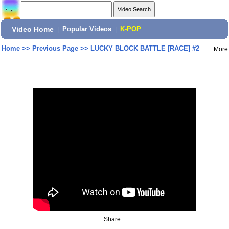
Video Home
|
Popular Videos
|
K-POP
Home
>>
Previous Page
>>
LUCKY BLOCK BATTLE [RACE] #2
More
Share: