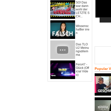
SO! Das
war dann
wohl der
LETZTE S
CH...
Wissensc
haftler irre
n
Das TLO
U2 Meinu
ngsdilem
ma
Fero47 -
Glück (Off
Popular 
icial Vide
o)