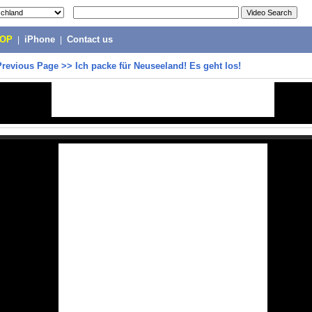
POP
|
iPhone
|
Contact us
Previous Page
>>
Ich packe für Neuseeland! Es geht los!