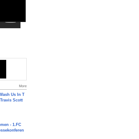
More
Wash Us In T
 Travis Scott
men - 1.FC
ressekonferen