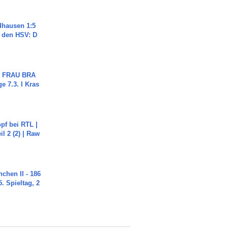
dhausen 1:5
n den HSV: D
ch FRAU BRA
ge 7.3. I Kras
pf bei RTL |
il 2 (2) | Raw
chen II - 186
. Spieltag, 2