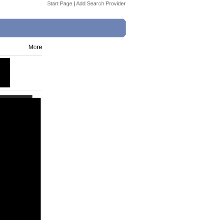
Start Page
|
Add Search Provider
More