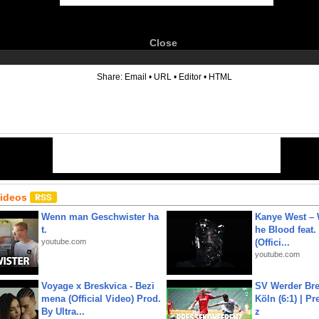
Close
6
Share:
Email
•
URL
•
Editor
•
HTML
Videos
Wenn man Geschwister ha
Kanye West – 
t.
he Blood feat.
youtube.com
(Offici...
youtube.com
Voyage x Breskvica - Bezi
SV Werder Bre
mena (Official Video) Prod.
Köln (6:1) | P
By Ultra...
z