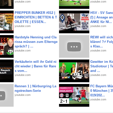
youtube.com
youtube.com
PREPPER BUNKER #012 |
HSV - SV San
EINRICHTEN | BETTEN & T
(!) | Ansage a
OILETTE | ESSEN...
ANKE für NI...
youtube.com
youtube.com
Hardstyle Henning und Cla
REWI will si
rissa müssen zum Elternge
klären! ?⚡️ Fol
spräch? | ...
s Klas...
youtube.com
youtube.com
Verkäuferin will ihr Geld ni
Gewitter im Ko
cht wieder | Bares für Rare
Studiotour | Te
s vom...
and ...
youtube.com
youtube.com
Rennen 1 | Nürburgring La
FC Bayern Mün
ngstrecken-Serie
0 München | 35
youtube.com
019/202...
youtube.com