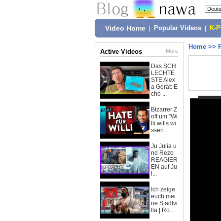
Video Home
|
Popular Videos
|
K-
Home
>>
Active Videos
More
Das SCH
LECHTE
STE Alex
a Gerät: E
cho ...
Bizarrer Z
off um "Wi
lli wills wi
ssen...
Ju Julia u
nd Rezo
REAGIER
EN auf Ju
l...
Ich zeige
euch mei
ne Stadtvi
lla | Ro...