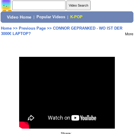
Video Home
|
Popular Videos
|
K-POP
Home
>>
Previous Page
>>
CONNOR GEPRANKED - WO IST DER
3000€ LAPTOP?
More
Share: