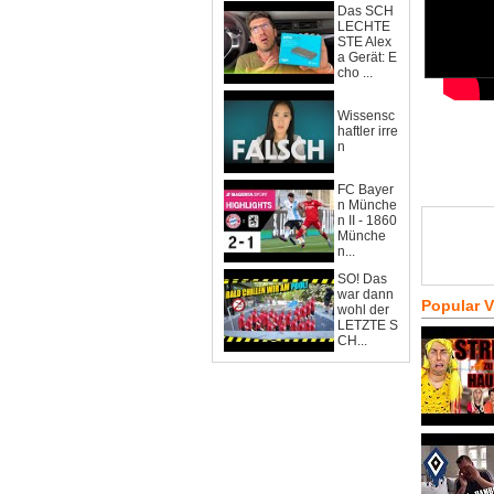
Das SCH
LECHTE
STE Alex
a Gerät: E
cho ...
Wissensc
haftler irre
n
FC Bayer
n Münche
n II - 1860
Münche
n...
SO! Das
war dann
Popular 
wohl der
LETZTE S
CH...