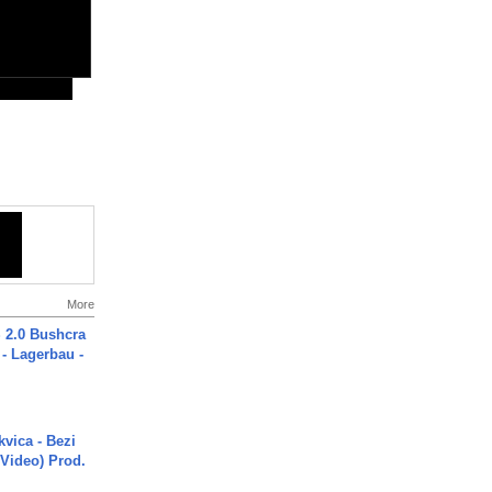
More
2.0 Bushcra
 - Lagerbau -
vica - Bezi
 Video) Prod.