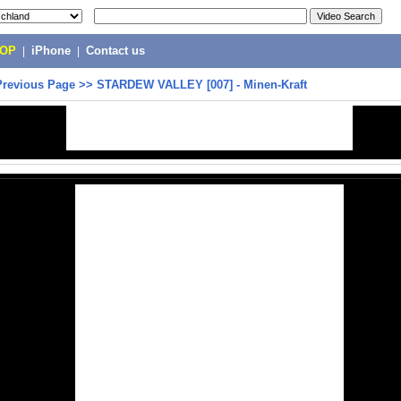
POP
|
iPhone
|
Contact us
Previous Page
>>
STARDEW VALLEY [007] - Minen-Kraft