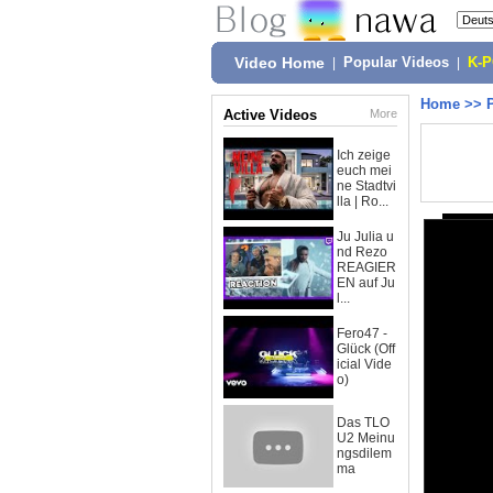
Video Home
|
Popular Videos
|
K-
Home
>>
Active Videos
More
Ich zeige
euch mei
ne Stadtvi
lla | Ro...
Ju Julia u
nd Rezo
REAGIER
EN auf Ju
l...
Fero47 -
Glück (Off
icial Vide
o)
Das TLO
U2 Meinu
ngsdilem
ma