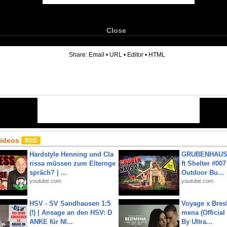
Close
6
Share:
Email
•
URL
•
Editor
•
HTML
Videos
Hardstyle Henning und Cla
GRUBENHAUS 
rissa müssen zum Elternge
ft Shelter #007
spräch? | ...
Outdoor Bu...
youtube.com
youtube.com
HSV - SV Sandhausen 1:5
Voyage x Bresk
(!) | Ansage an den HSV: D
mena (Official
ANKE für NI...
By Ultra...