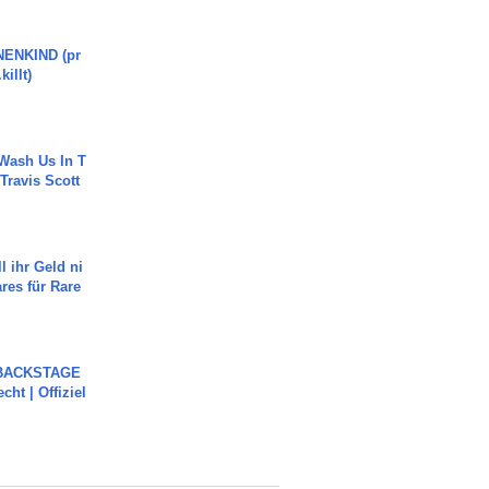
ENKIND (pr
killt)
Wash Us In T
 Travis Scott
l ihr Geld ni
ares für Rare
 BACKSTAGE
cht | Offiziel