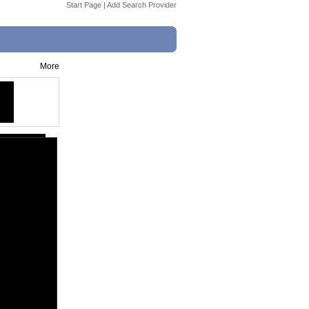
Start Page
|
Add Search Provider
More