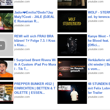
youtube.com
youtube.com
Jador❤️Emilia?Dodo?Jay
WOLF - STERN
Maly?Costi - JALE (DJEAL
od. by terence.
E Romanian R...
youtube.com
youtube.com
REWI will sich FRAU BRA
Kanye West – 
klären! ?⚡️ Folge 7.3. I Kras
he Blood feat.
s Klas...
(Offici...
youtube.com
youtube.com
I Surprised Brent Rivera Wi
Verkäuferin wil
th A Custom iPad Pro Mura
cht wieder | B
l - Tik T...
s vom...
youtube.com
youtube.com
PREPPER BUNKER #012 |
48 STUNDEN
EINRICHTEN | BETTEN & T
mit Felix Lobre
OILETTE | ESSEN...
ler Trailer
youtube.com
youtube.com