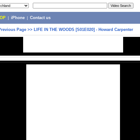
POP
|
iPhone
|
Contact us
Previous Page
>>
LIFE IN THE WOODS [S01E020] - Howard Carpenter