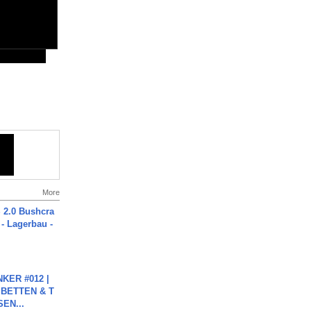
More
2.0 Bushcra
 - Lagerbau -
KER #012 |
 BETTEN & T
SEN...