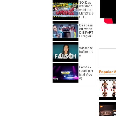
SO! Das
war dann
wohl der
LETZTE S
CH...
Das passi
ert, wenn
DIE PART
EI regier...
Wissensc
haftler irre
n
Fero47 -
Glück (Off
Popular 
icial Vide
o)