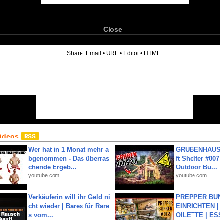
Close
6
Share:
Email
•
URL
•
Editor
•
HTML
Videos
Wer hat in 1 Monat mehr a
GRUBENHAUS 
bgenommen - Das überras
ft Shelter #007
chende Ergeb...
Outdoor Bu...
youtube.com
youtube.com
Verkäuferin will ihr Geld ni
PREPPER BUN
cht wieder | Bares für Rare
EINRICHTEN |
s vom...
OILETTE | ES