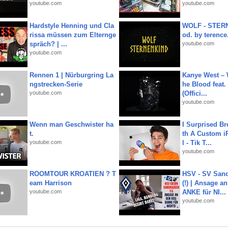
youtube.com
youtube.com
Hardstyle Henning und Cla
WOLF - STERN
rissa müssen zum Elternge
od. by terence.
spräch? | ...
youtube.com
youtube.com
Rennen 1 | Nürburgring La
Kanye West – 
ngstrecken-Serie
he Blood feat.
youtube.com
(Offici...
youtube.com
Wenn man Geschwister ha
I Surprised Br
t.
th A Custom i
youtube.com
l - Tik T...
youtube.com
ROOMTOUR KROATIEN ? T
HSV - SV San
eam Harrison
(!) | Ansage a
youtube.com
ANKE für NI...
youtube.com