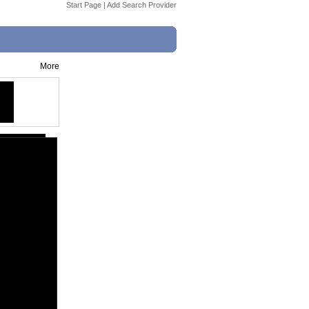
Start Page
|
Add Search Provider
More