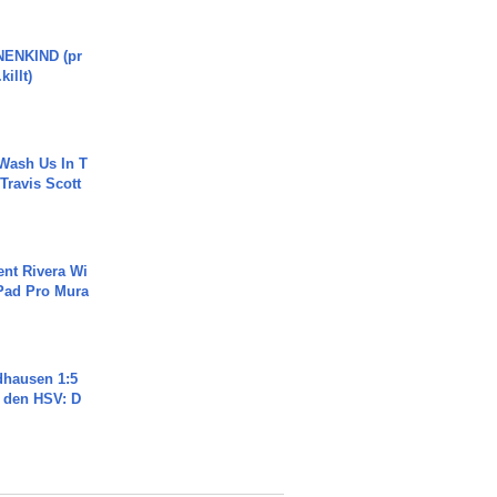
ENKIND (pr
killt)
Wash Us In T
 Travis Scott
ent Rivera Wi
Pad Pro Mura
dhausen 1:5
n den HSV: D