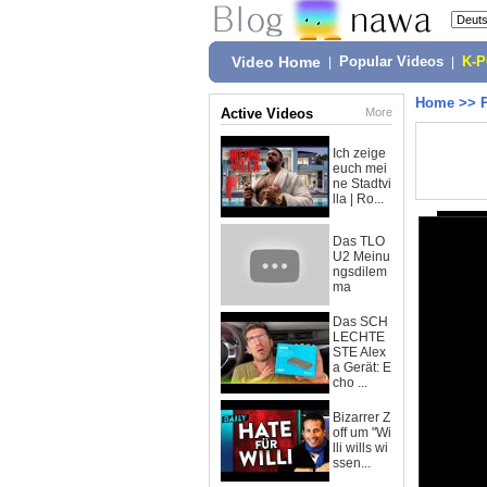
Video Home
|
Popular Videos
|
K-
Home
>>
Active Videos
More
Ich zeige
euch mei
ne Stadtvi
lla | Ro...
Das TLO
U2 Meinu
ngsdilem
ma
Das SCH
LECHTE
STE Alex
a Gerät: E
cho ...
Bizarrer Z
off um "Wi
lli wills wi
ssen...