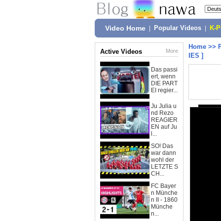
Video Home
|
Popular Videos
|
K-
Home
>>
Active Videos
More
IES ]
Das passi
ert, wenn
DIE PART
EI regier...
Ju Julia u
nd Rezo
REAGIER
EN auf Ju
l...
SO! Das
war dann
wohl der
LETZTE S
CH...
FC Bayer
n Münche
n II - 1860
Münche
n...