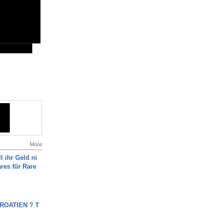
More
l ihr Geld ni
ares für Rare
OATIEN ? T