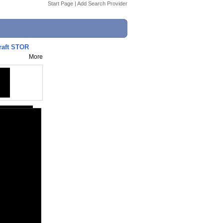
Start Page
|
Add Search Provider
raft STOR
More