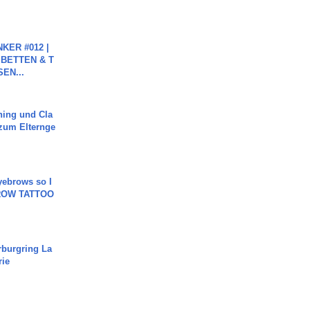
KER #012 |
 BETTEN & T
SEN...
ning und Cla
zum Elternge
yebrows so I
BROW TATTOO
rburgring La
rie