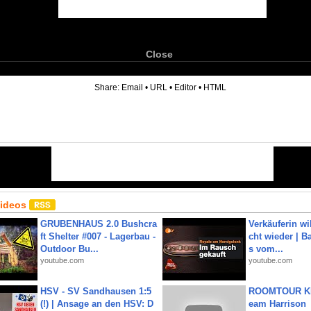
Close
6
Share:
Email
•
URL
•
Editor
•
HTML
Videos
GRUBENHAUS 2.0 Bushcra
Verkäuferin wil
ft Shelter #007 - Lagerbau -
cht wieder | B
Outdoor Bu...
s vom...
youtube.com
youtube.com
HSV - SV Sandhausen 1:5
ROOMTOUR KR
(!) | Ansage an den HSV: D
eam Harrison