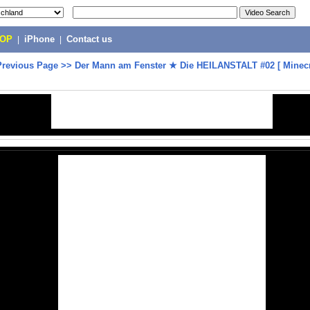
POP
|
iPhone
|
Contact us
Previous Page
>>
Der Mann am Fenster ★ Die HEILANSTALT #02 [ Minec