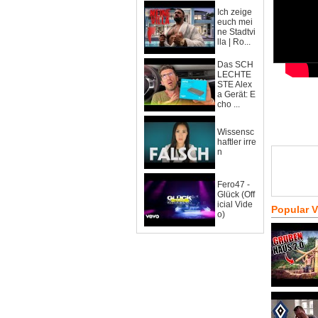
Ich zeige
euch mei
ne Stadtvi
lla | Ro...
Das SCH
LECHTE
STE Alex
a Gerät: E
cho ...
Wissensc
haftler irre
n
Fero47 -
Glück (Off
icial Vide
Popular 
o)