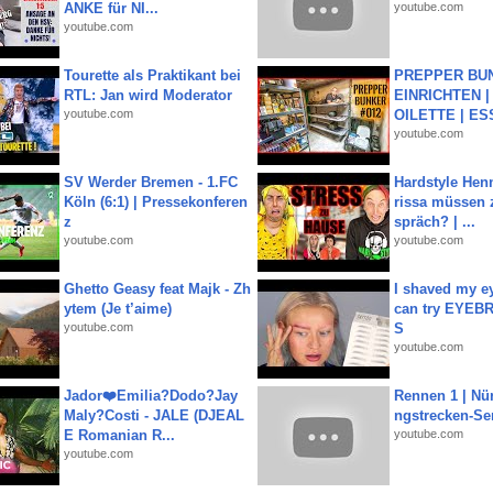
ANKE für NI...
youtube.com
youtube.com
Tourette als Praktikant bei
PREPPER BUN
RTL: Jan wird Moderator
EINRICHTEN |
youtube.com
OILETTE | ES
youtube.com
SV Werder Bremen - 1.FC
Hardstyle Hen
Köln (6:1) | Pressekonferen
rissa müssen 
z
spräch? | ...
youtube.com
youtube.com
Ghetto Geasy feat Majk - Zh
I shaved my e
ytem (Je t’aime)
can try EYE
youtube.com
S
youtube.com
Jador❤️Emilia?Dodo?Jay
Rennen 1 | Nü
Maly?Costi - JALE (DJEAL
ngstrecken-Se
E Romanian R...
youtube.com
youtube.com