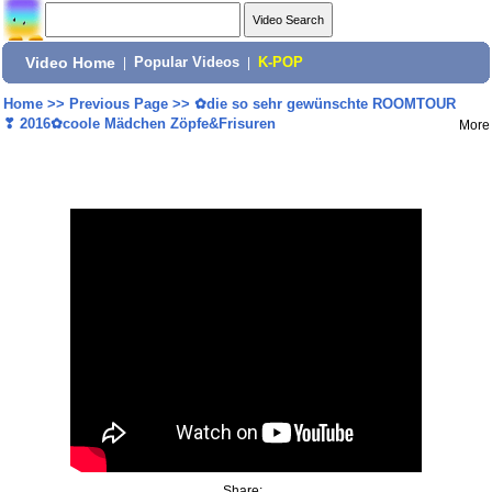
Video Home
|
Popular Videos
|
K-POP
Home
>>
Previous Page
>>
✿die so sehr gewünschte ROOMTOUR
❣ 2016✿coole Mädchen Zöpfe&Frisuren
More
Share: