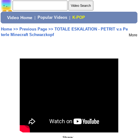
Video Home
|
Popular Videos
|
K-POP
Home
>>
Previous Page
>>
TOTALE ESKALATION - PETRIT v.s Pe
terle Minecraft Schwarzkopf
More
Share: