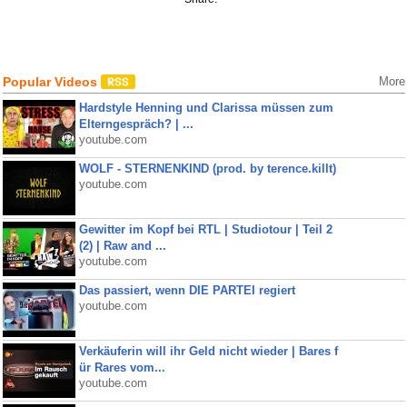
Popular Videos
More
Hardstyle Henning und Clarissa müssen zum
Elterngespräch? | ...
youtube.com
WOLF - STERNENKIND (prod. by terence.killt)
youtube.com
Gewitter im Kopf bei RTL | Studiotour | Teil 2
(2) | Raw and ...
youtube.com
Das passiert, wenn DIE PARTEI regiert
youtube.com
Verkäuferin will ihr Geld nicht wieder | Bares f
ür Rares vom...
youtube.com