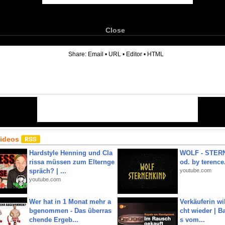
Close
6
Share:
Email
•
URL
•
Editor
•
HTML
Videos
Hardstyle Henning und Cla
WOLF - STERN
rissa müssen zum Elternge
od. by terence.
spräch? | ...
youtube.com
youtube.com
Wer hat in 1 Monat mehr a
Verkäuferin wil
bgenommen - Das überras
cht wieder | B
chende Ergeb...
s vom...