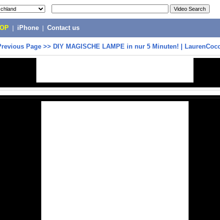
POP
|
iPhone
|
Contact us
Previous Page
>>
DIY MAGISCHE LAMPE in nur 5 Minuten! | LaurenCo