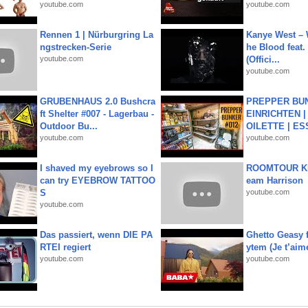
youtube.com
youtube.com
Rennen 1 | Nürburgring La
Kanye West – 
ngstrecken-Serie
he Blood feat.
youtube.com
(Offici...
youtube.com
GRUBENHAUS 2.0 Bushcra
PREPPER BUN
ft Shelter #007 - Lagerbau -
EINRICHTEN |
Outdoor Bu...
OILETTE | ES
youtube.com
youtube.com
I shaved my eyebrows so I
ROOMTOUR KR
can try EYEBROW TATTOO
eam Harrison
S
youtube.com
youtube.com
Das passiert, wenn DIE PA
Ghetto Geasy f
RTEI regiert
ytem (Je t’aim
youtube.com
youtube.com