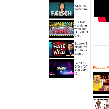
Wissensc
haftler irre
n
SO! Das
war dann
wohl der
LETZTE S
CH...
Bizarrer Z
off um "Wi
lli wills wi
ssen...
Fero47 -
Glück (Off
Popular 
icial Vide
o)