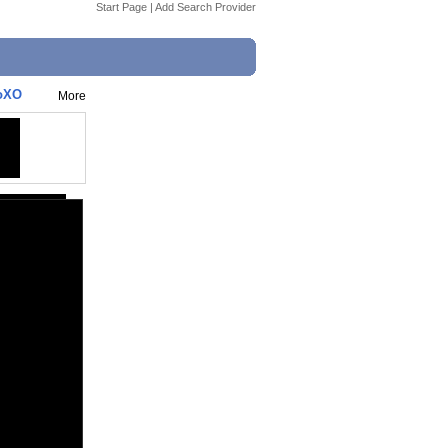
Start Page
|
Add Search Provider
coXO
More