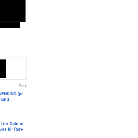
More
ENKIND (pr
killt)
l ihr Geld ni
ares für Rare