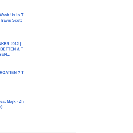
Wash Us In T
 Travis Scott
KER #012 |
 BETTEN & T
SEN...
OATIEN ? T
eat Majk - Zh
e)