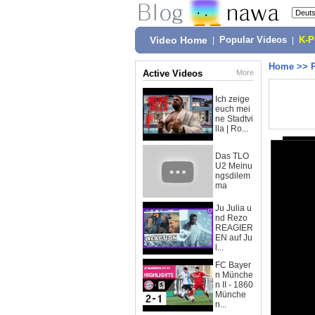
Video Home
|
Popular Videos
|
K-
Home
>>
Active Videos
More
Ich zeige
euch mei
ne Stadtvi
lla | Ro...
Das TLO
U2 Meinu
ngsdilem
ma
Ju Julia u
nd Rezo
REAGIER
EN auf Ju
l...
FC Bayer
n Münche
n II - 1860
Münche
n...