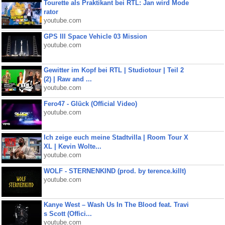
Tourette als Praktikant bei RTL: Jan wird Mode
rator
youtube.com
GPS III Space Vehicle 03 Mission
youtube.com
Gewitter im Kopf bei RTL | Studiotour | Teil 2
(2) | Raw and ...
youtube.com
Fero47 - Glück (Official Video)
youtube.com
Ich zeige euch meine Stadtvilla | Room Tour X
XL | Kevin Wolte...
youtube.com
WOLF - STERNENKIND (prod. by terence.killt)
youtube.com
Kanye West – Wash Us In The Blood feat. Travi
s Scott (Offici...
youtube.com