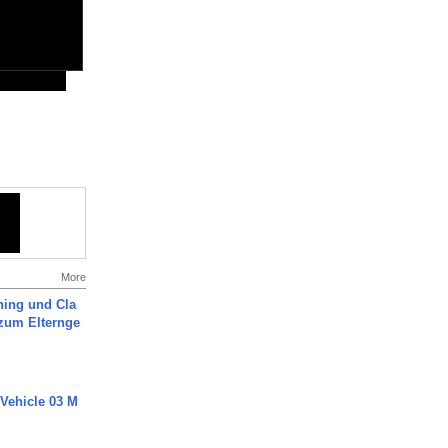
More
ning und Cla
zum Elternge
 Vehicle 03 M