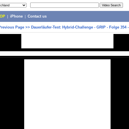
POP
|
iPhone
|
Contact us
Previous Page
>>
Dauerläufer-Test: Hybrid-Challenge - GRIP - Folge 354 