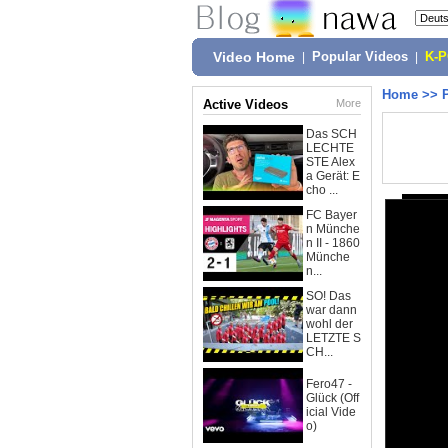
Video Home
|
Popular Videos
|
K-
Home
>>
Active Videos
More
Das SCH
LECHTE
STE Alex
a Gerät: E
cho ...
FC Bayer
n Münche
n II - 1860
Münche
n...
SO! Das
war dann
wohl der
LETZTE S
CH...
Fero47 -
Glück (Off
icial Vide
o)