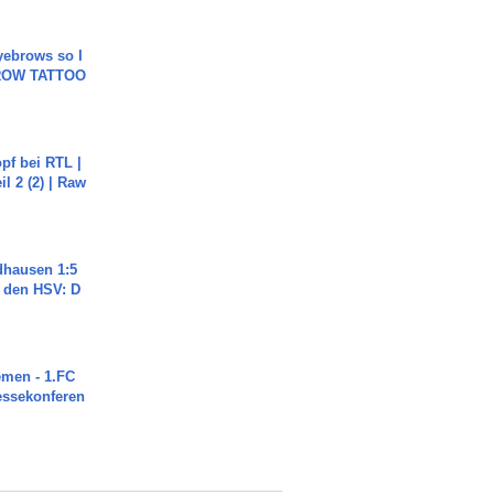
yebrows so I
BROW TATTOO
pf bei RTL |
il 2 (2) | Raw
dhausen 1:5
n den HSV: D
men - 1.FC
ressekonferen