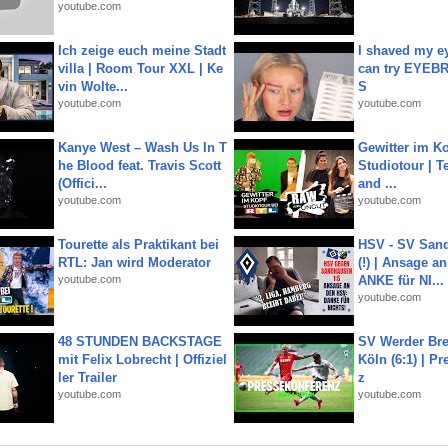
youtube.com
Ich zeige euch meine Stadt
I shaved my e
villa | Room Tour XXL | Ke
can try EYE
vin Wolte...
S
youtube.com
youtube.com
Kanye West – Wash Us In T
Gewitter im Ko
he Blood feat. Travis Scott
Studiotour | Te
(Offici...
and ...
youtube.com
youtube.com
Tourette als Praktikant bei
HSV - SV San
RTL: Jan wird Moderator
(!) | Ansage a
youtube.com
ANKE für NI...
youtube.com
48 STUNDEN BACKSTAGE
SV Werder Bre
mit Felix Lobrecht | Offiziel
Köln (6:1) | P
ler Trailer
z
youtube.com
youtube.com