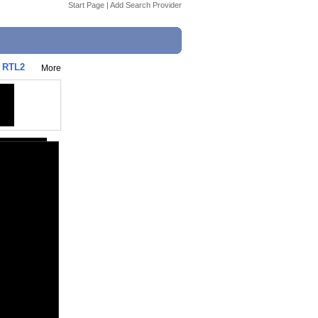
Start Page
|
Add Search Provider
- RTL2
More