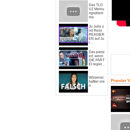
Das TLO
U2 Meinu
ngsdilem
ma
Ju Julia u
nd Rezo
REAGIER
EN auf Ju
l...
Das passi
ert, wenn
DIE PART
EI regier...
Wissensc
Popular 
haftler irre
n