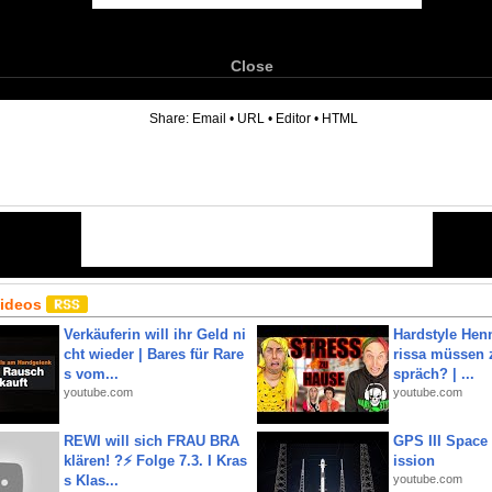
Close
6
Share:
Email
•
URL
•
Editor
•
HTML
Videos
Verkäuferin will ihr Geld ni
Hardstyle Hen
cht wieder | Bares für Rare
rissa müssen 
s vom...
spräch? | ...
youtube.com
youtube.com
REWI will sich FRAU BRA
GPS III Space
klären! ?⚡️ Folge 7.3. I Kras
ission
s Klas...
youtube.com