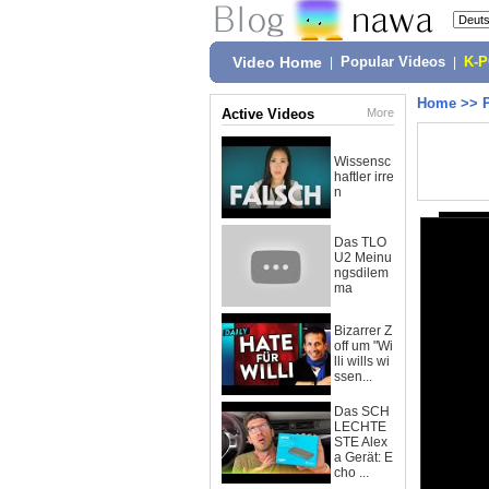
Video Home
|
Popular Videos
|
K-
Home
>>
Active Videos
More
Wissensc
haftler irre
n
Das TLO
U2 Meinu
ngsdilem
ma
Bizarrer Z
off um "Wi
lli wills wi
ssen...
Das SCH
LECHTE
STE Alex
a Gerät: E
cho ...