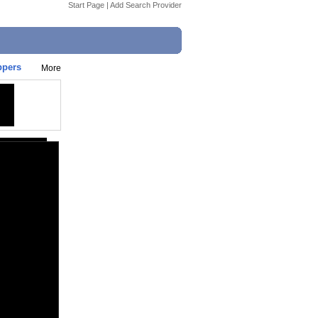
Start Page
|
Add Search Provider
ppers
More