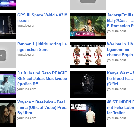
GPS III Space Vehicle 03 M
Jador❤️Emili
ission
Maly?Costi - 
youtube.com
E Romanian R.
youtube.com
Rennen 1 | Nürburgring La
Wer hat in 1 
ngstrecken-Serie
bgenommen - 
youtube.com
chende Ergeb.
youtube.com
Ju Julia und Rezo REAGIE
Kanye West – 
REN auf Julias Musikvideo
he Blood feat.
(großen RE...
(Offici...
youtube.com
youtube.com
Voyage x Breskvica - Bezi
48 STUNDEN
mena (Official Video) Prod.
mit Felix Lobre
By Ultra...
ler Trailer
youtube.com
youtube.com