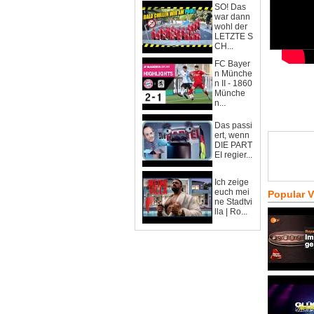
SO! Das
war dann
wohl der
LETZTE S
CH...
FC Bayer
n Münche
n II - 1860
Münche
n...
Das passi
ert, wenn
DIE PART
EI regier...
Ich zeige
euch mei
Popular 
ne Stadtvi
lla | Ro...