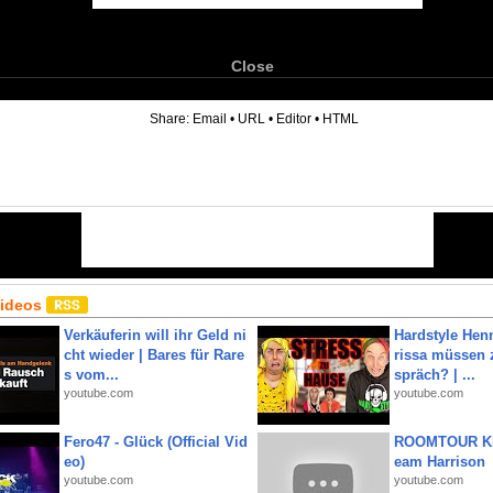
Close
6
Share:
Email
•
URL
•
Editor
•
HTML
Videos
Verkäuferin will ihr Geld ni
Hardstyle Hen
cht wieder | Bares für Rare
rissa müssen 
s vom...
spräch? | ...
youtube.com
youtube.com
Fero47 - Glück (Official Vid
ROOMTOUR KR
eo)
eam Harrison
youtube.com
youtube.com