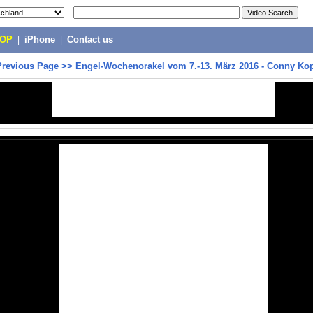
POP
|
iPhone
|
Contact us
Previous Page
>>
Engel-Wochenorakel vom 7.-13. März 2016 - Conny Ko