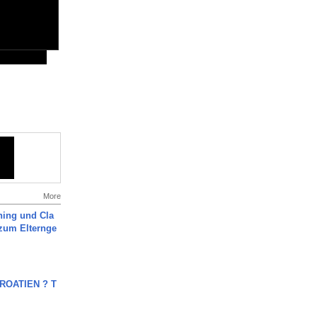
More
ning und Cla
zum Elternge
OATIEN ? T