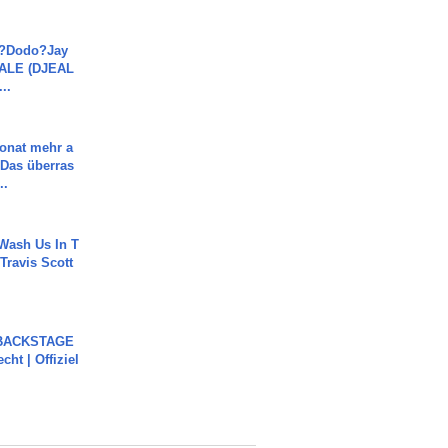
a?Dodo?Jay
JALE (DJEAL
..
Monat mehr a
Das überras
..
Wash Us In T
 Travis Scott
 BACKSTAGE
cht | Offiziel