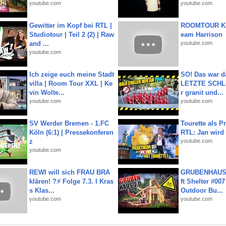
youtube.com
youtube.com
Gewitter im Kopf bei RTL |
ROOMTOUR KR
Studiotour | Teil 2 (2) | Raw
eam Harrison
and ...
youtube.com
youtube.com
Ich zeige euch meine Stadt
SO! Das war d
villa | Room Tour XXL | Ke
LETZTE SCHLI
vin Wolte...
r granit und...
youtube.com
youtube.com
SV Werder Bremen - 1.FC
Tourette als Pr
Köln (6:1) | Pressekonferen
RTL: Jan wird
z
youtube.com
youtube.com
REWI will sich FRAU BRA
GRUBENHAUS 
klären! ?⚡️ Folge 7.3. I Kras
ft Shelter #007
s Klas...
Outdoor Bu...
youtube.com
youtube.com