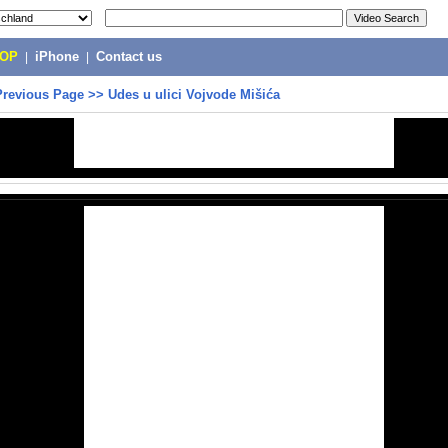
POP
|
iPhone
|
Contact us
Previous Page
>>
Udes u ulici Vojvode Mišića