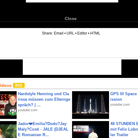
Close
6
Share:
Email
•
URL
•
Editor
•
HTML
Videos
Hardstyle Henning und Cla
GPS III Space
rissa müssen zum Elternge
ission
spräch? | ...
youtube.com
youtube.com
Jador❤️Emilia?Dodo?Jay
48 STUNDEN
Maly?Costi - JALE (DJEAL
mit Felix Lobre
E Romanian R...
ler Trailer