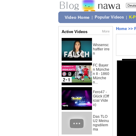
Video Home
|
Popular Videos
|
K-
Home
>>
Active Videos
More
Wissensc
haftler irre
n
FC Bayer
n Münche
n II - 1860
Münche
n...
Fero47 -
Glück (Off
icial Vide
o)
Das TLO
U2 Meinu
ngsdilem
ma