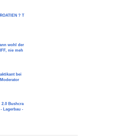
OATIEN ? T
ann wohl der
FF, nie meh
aktikant bei
 Moderator
2.0 Bushcra
 - Lagerbau -