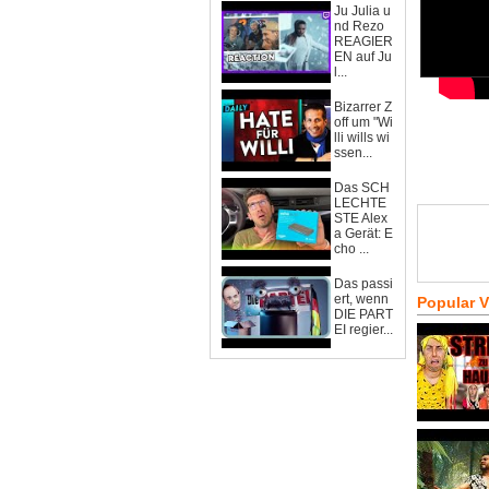
Ju Julia u
nd Rezo
REAGIER
EN auf Ju
l...
Bizarrer Z
off um "Wi
lli wills wi
ssen...
Das SCH
LECHTE
STE Alex
a Gerät: E
cho ...
Das passi
ert, wenn
Popular 
DIE PART
EI regier...