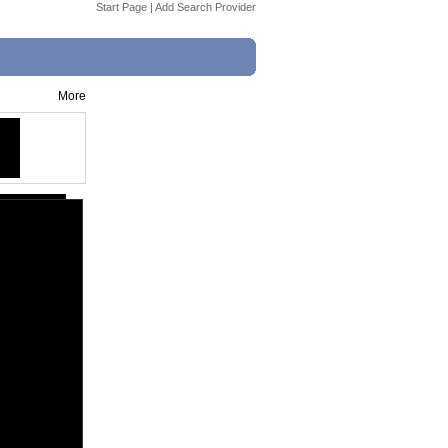
Start Page
|
Add Search Provider
More