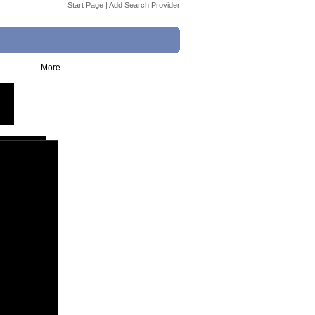
Start Page
|
Add Search Provider
More