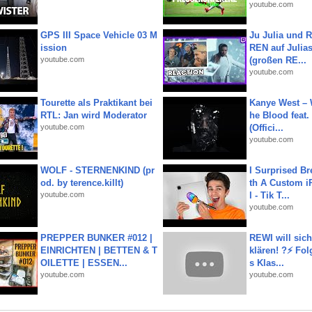
youtube.com
GPS III Space Vehicle 03 M
Ju Julia und 
ission
REN auf Julia
youtube.com
(großen RE...
youtube.com
Tourette als Praktikant bei
Kanye West – 
RTL: Jan wird Moderator
he Blood feat.
youtube.com
(Offici...
youtube.com
WOLF - STERNENKIND (pr
I Surprised Br
od. by terence.killt)
th A Custom i
youtube.com
l - Tik T...
youtube.com
PREPPER BUNKER #012 |
REWI will si
EINRICHTEN | BETTEN & T
klären! ?⚡️ Fol
OILETTE | ESSEN...
s Klas...
youtube.com
youtube.com