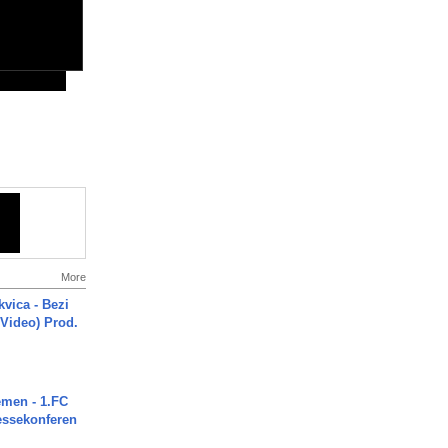
More
vica - Bezi
 Video) Prod.
men - 1.FC
ressekonferen