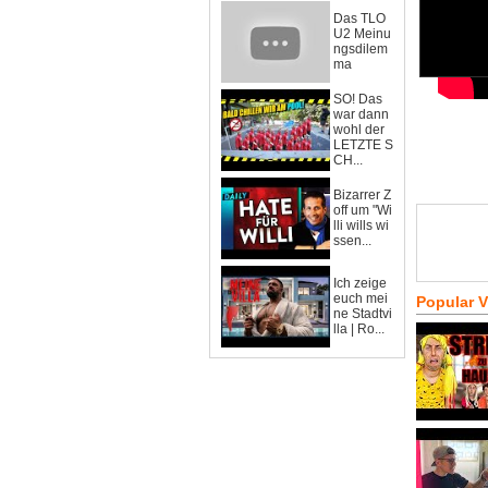
Das TLO
U2 Meinu
ngsdilem
ma
SO! Das
war dann
wohl der
LETZTE S
CH...
Bizarrer Z
off um "Wi
lli wills wi
ssen...
Ich zeige
euch mei
Popular 
ne Stadtvi
lla | Ro...