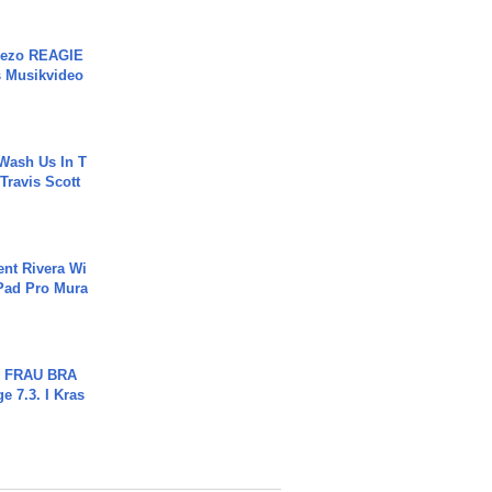
Rezo REAGIE
s Musikvideo
Wash Us In T
 Travis Scott
ent Rivera Wi
Pad Pro Mura
ch FRAU BRA
ge 7.3. I Kras