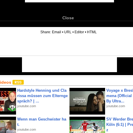
Close
6
Share:
Email
•
URL
•
Editor
•
HTML
Videos
Hardstyle Henning und Cla
Voyage x Bresk
rissa müssen zum Elternge
mena (Official
spräch? | ...
By Ultra...
youtube.com
youtube.com
Wenn man Geschwister ha
SV Werder Bre
t.
Köln (6:1) | P
youtube.com
z