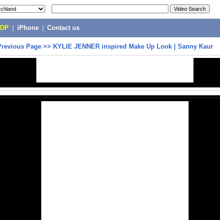
POP
|
iPhone
|
Contact us
Previous Page
>>
KYLIE JENNER inspired Make Up Look | Sanny Kaur