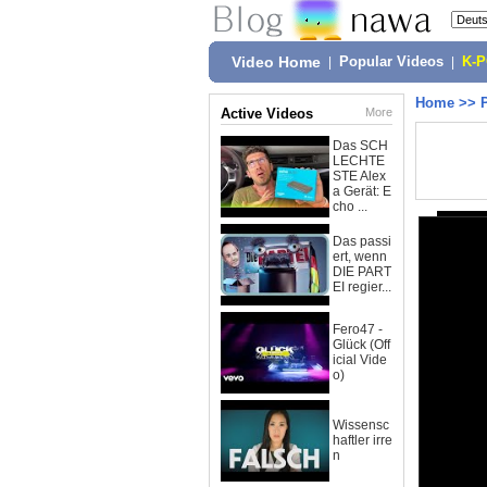
Video Home
|
Popular Videos
|
K-
Home
>>
Active Videos
More
Das SCH
LECHTE
STE Alex
a Gerät: E
cho ...
Das passi
ert, wenn
DIE PART
EI regier...
Fero47 -
Glück (Off
icial Vide
o)
Wissensc
haftler irre
n