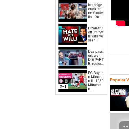
Ich zeige
euch mei
ne Stadtvi
lla | Ro...
Bizarrer Z
off um "Wi
lli wills wi
ssen...
Das passi
ert, wenn
DIE PART
EI regier...
FC Bayer
n Münche
Popular 
n II - 1860
Münche
n...