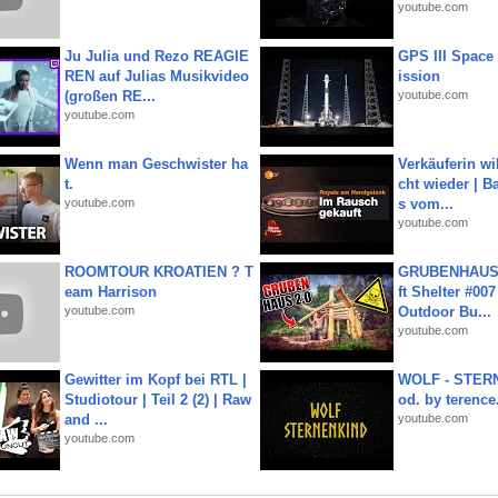
youtube.com
Ju Julia und Rezo REAGIE
GPS III Space
REN auf Julias Musikvideo
ission
(großen RE...
youtube.com
youtube.com
Wenn man Geschwister ha
Verkäuferin wil
t.
cht wieder | B
youtube.com
s vom...
youtube.com
ROOMTOUR KROATIEN ? T
GRUBENHAUS 
eam Harrison
ft Shelter #007
youtube.com
Outdoor Bu...
youtube.com
Gewitter im Kopf bei RTL |
WOLF - STERN
Studiotour | Teil 2 (2) | Raw
od. by terence.
and ...
youtube.com
youtube.com