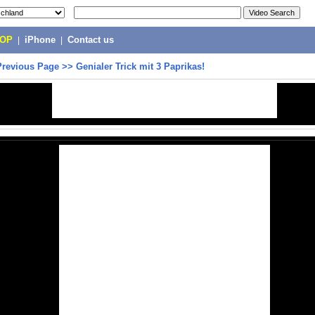
POP
|
iPhone
|
Contact us
Previous Page
>>
Genialer Trick mit 3 Paprikas!