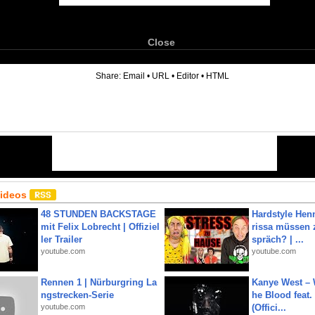
Close
6
Share:
Email
•
URL
•
Editor
•
HTML
Videos
48 STUNDEN BACKSTAGE
Hardstyle Hen
mit Felix Lobrecht | Offiziel
rissa müssen 
ler Trailer
spräch? | ...
youtube.com
youtube.com
Rennen 1 | Nürburgring La
Kanye West – 
ngstrecken-Serie
he Blood feat.
youtube.com
(Offici...