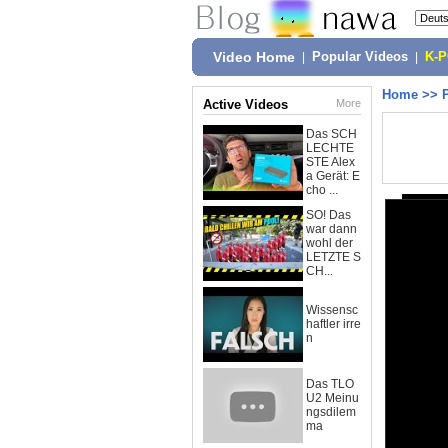
Video Home
|
Popular Videos
|
K-
Home
>>
Active Videos
More
Das SCH
LECHTE
STE Alex
a Gerät: E
cho ...
SO! Das
war dann
wohl der
LETZTE S
CH...
Wissensc
haftler irre
n
Das TLO
U2 Meinu
ngsdilem
ma