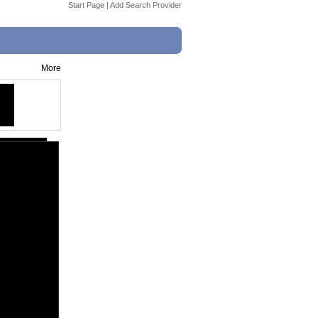
Start Page
|
Add Search Provider
More