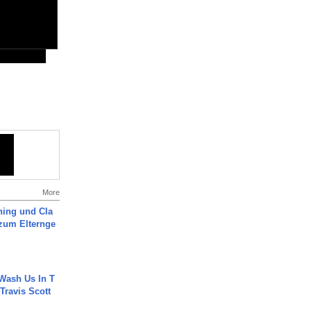
More
ning und Cla
zum Elternge
Wash Us In T
 Travis Scott