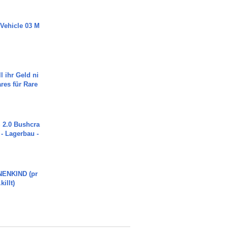
 Vehicle 03 M
l ihr Geld ni
ares für Rare
2.0 Bushcra
 - Lagerbau -
ENKIND (pr
killt)