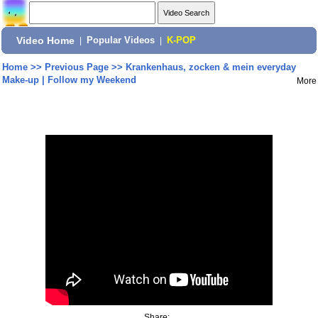
Video Home
|
Popular Videos
|
K-POP
Home
>>
Previous Page
>>
Krankenhaus, zocken & mein everyday
Make-up | Follow my Weekend
More
Share: