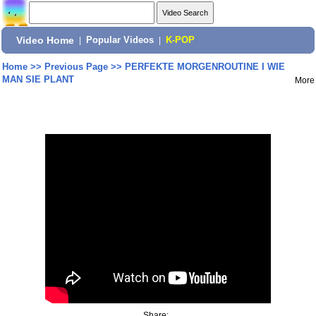
Video Home
|
Popular Videos
|
K-POP
Home
>>
Previous Page
>>
PERFEKTE MORGENROUTINE I WIE
MAN SIE PLANT
More
Share: