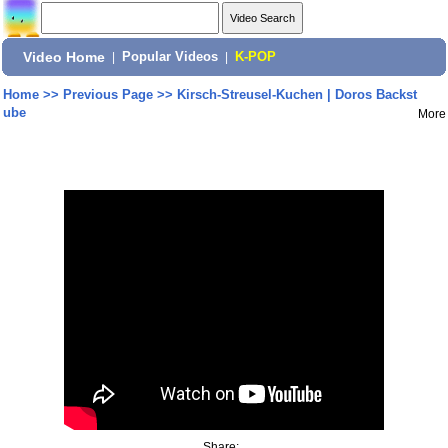
Video Home
|
Popular Videos
|
K-POP
Home
>>
Previous Page
>>
Kirsch-Streusel-Kuchen | Doros Backst
ube
More
Share: