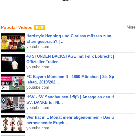
Popular Videos
More
Hardstyle Henning und Clarissa müssen zum
Elterngespräch? | ...
youtube.com
48 STUNDEN BACKSTAGE mit Felix Lobrecht |
Offizieller Trailer
youtube.com
FC Bayern München II - 1860 München | 35. Sp
ieltag, 2019/202...
youtube.com
HSV - SV Sandhausen 1:5(!) | Ansage an den H
SV: DANKE für NI...
youtube.com
Wer hat in 1 Monat mehr abgenommen - Das ü
berraschende Ergeb...
youtube.com