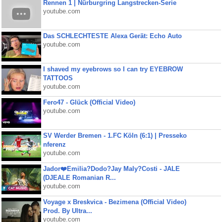
Rennen 1 | Nürburgring Langstrecken-Serie
youtube.com
Das SCHLECHTESTE Alexa Gerät: Echo Auto
youtube.com
I shaved my eyebrows so I can try EYEBROW
TATTOOS
youtube.com
Fero47 - Glück (Official Video)
youtube.com
SV Werder Bremen - 1.FC Köln (6:1) | Presseko
nferenz
youtube.com
Jador❤️Emilia?Dodo?Jay Maly?Costi - JALE
(DJEALE Romanian R...
youtube.com
Voyage x Breskvica - Bezimena (Official Video)
Prod. By Ultra...
youtube.com