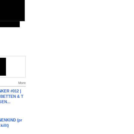
More
KER #012 |
 BETTEN & T
SEN...
ENKIND (pr
killt)