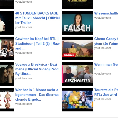
youtube.com
48 STUNDEN BACKSTAGE
Wissenschaftle
mit Felix Lobrecht | Offiziel
youtube.com
ler Trailer
youtube.com
Gewitter im Kopf bei RTL |
Ghetto Geasy f
Studiotour | Teil 2 (2) | Raw
ytem (Je t’aim
and ...
youtube.com
youtube.com
Voyage x Breskvica - Bezi
Wenn man Ges
mena (Official Video) Prod.
t.
By Ultra...
youtube.com
youtube.com
Wer hat in 1 Monat mehr a
Tourette als Pr
bgenommen - Das überras
RTL: Jan wird
chende Ergeb...
youtube.com
youtube.com