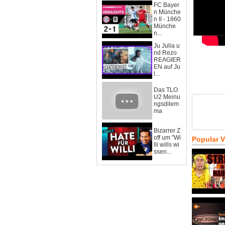
FC Bayer
n Münche
n II - 1860
Münche
n...
Ju Julia u
nd Rezo
REAGIER
EN auf Ju
l...
Das TLO
U2 Meinu
ngsdilem
ma
Bizarrer Z
off um "Wi
Popular 
lli wills wi
ssen...