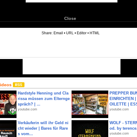
Close
6
Share:
Email
•
URL
•
Editor
•
HTML
Videos
Hardstyle Henning und Cla
PREPPER BUN
rissa müssen zum Elternge
EINRICHTEN |
spräch? | ...
OILETTE | ES
youtube.com
youtube.com
Verkäuferin will ihr Geld ni
WOLF - STERN
cht wieder | Bares für Rare
od. by terence.
s vom...
youtube.com