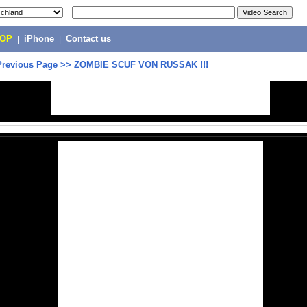
POP
|
iPhone
|
Contact us
Previous Page
>>
ZOMBIE SCUF VON RUSSAK !!!