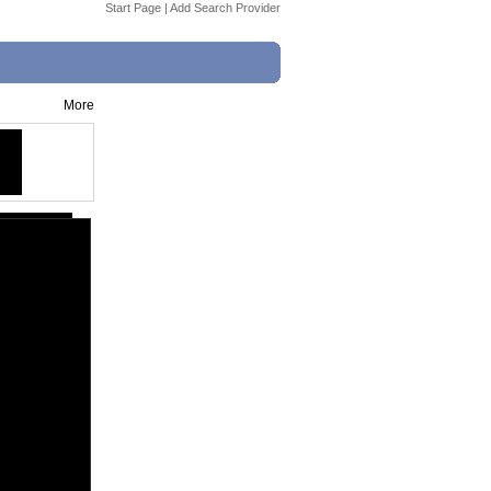
Start Page
|
Add Search Provider
More