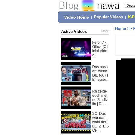
Video Home
|
Popular Videos
|
K-
Home
>>
Active Videos
More
Fero47 -
Glück (Off
icial Vide
o)
Das passi
ert, wenn
DIE PART
EI regier...
Ich zeige
euch mei
ne Stadtvi
lla | Ro...
SO! Das
war dann
wohl der
LETZTE S
CH...