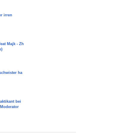
r irren
eat Majk - Zh
e)
chwister ha
aktikant bei
 Moderator