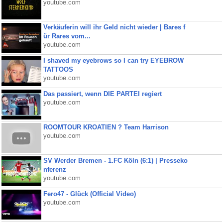
youtube.com
Verkäuferin will ihr Geld nicht wieder | Bares f
ür Rares vom...
youtube.com
I shaved my eyebrows so I can try EYEBROW
TATTOOS
youtube.com
Das passiert, wenn DIE PARTEI regiert
youtube.com
ROOMTOUR KROATIEN ? Team Harrison
youtube.com
SV Werder Bremen - 1.FC Köln (6:1) | Presseko
nferenz
youtube.com
Fero47 - Glück (Official Video)
youtube.com