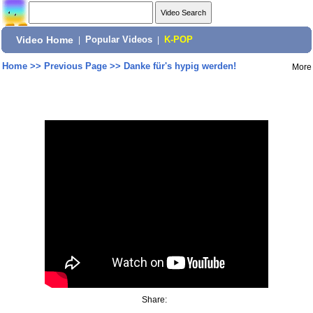
Video Home
|
Popular Videos
|
K-POP
Home
>>
Previous Page
>>
Danke für's hypig werden!
More
Share: