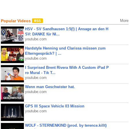
Popular Videos
More
HSV - SV Sandhausen 1:5(!) | Ansage an den H
SV: DANKE für NI...
youtube.com
Hardstyle Henning und Clarissa müssen zum
Elterngespräch? | ...
youtube.com
I Surprised Brent Rivera With A Custom iPad P
ro Mural - Tik T...
youtube.com
Wenn man Geschwister hat.
youtube.com
GPS III Space Vehicle 03 Mission
youtube.com
WOLF - STERNENKIND (prod. by terence.killt)