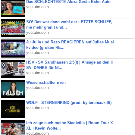
Das SCHLECHTESTE Alexa Gerät: Echo Auto
youtube.com
SO! Das war dann wohl der LETZTE SCHLIFF,
nie mehr granit und...
youtube.com
Ju Julia und Rezo REAGIEREN auf Julias Musi
kvideo (großen RE...
youtube.com
HSV - SV Sandhausen 1:5(!) | Ansage an den H
SV: DANKE für NI...
youtube.com
Wissenschaftler irren
youtube.com
WOLF - STERNENKIND (prod. by terence.killt)
youtube.com
Ich zeige euch meine Stadtvilla | Room Tour X
XL | Kevin Wolte...
youtube.com