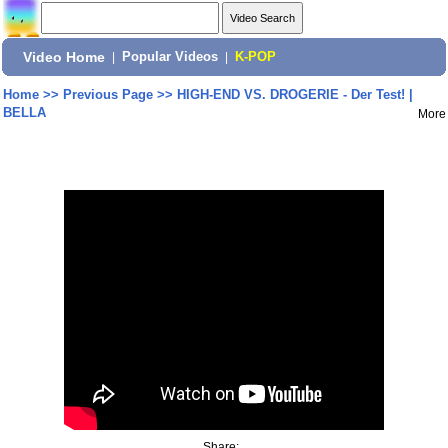
Video Home
|
Popular Videos
|
K-POP
Home
>>
Previous Page
>>
HIGH-END VS. DROGERIE - Der Test! |
BELLA
More
Share: