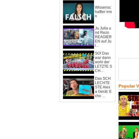
Wissensc
haftler irre
n
Ju Julia u
nd Rezo
REAGIER
EN auf Ju
l...
SO! Das
war dann
wohl der
LETZTE S
CH...
Das SCH
LECHTE
Popular 
STE Alex
a Gerät: E
cho ...