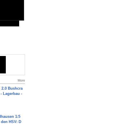
More
2.0 Bushcra
 - Lagerbau -
dhausen 1:5
n den HSV: D