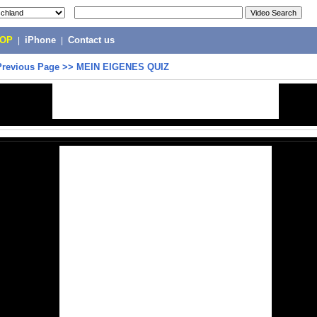
POP
|
iPhone
|
Contact us
Previous Page
>>
MEIN EIGENES QUIZ