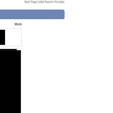
Start Page
|
Add Search Provider
More