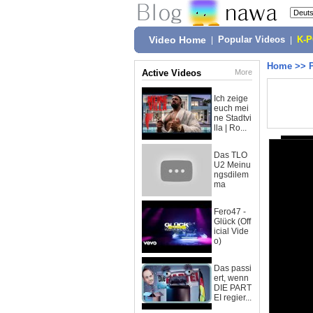
Video Home
|
Popular Videos
|
K-
Home
>>
Active Videos
More
Ich zeige
euch mei
ne Stadtvi
lla | Ro...
Das TLO
U2 Meinu
ngsdilem
ma
Fero47 -
Glück (Off
icial Vide
o)
Das passi
ert, wenn
DIE PART
EI regier...