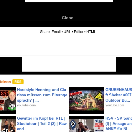
Close
6
Share:
Email
•
URL
•
Editor
•
HTML
Videos
Hardstyle Henning und Cla
GRUBENHAUS 
rissa müssen zum Elternge
ft Shelter #007
spräch? | ...
Outdoor Bu...
youtube.com
youtube.com
Gewitter im Kopf bei RTL |
HSV - SV San
Studiotour | Teil 2 (2) | Raw
(!) | Ansage a
and ...
ANKE für NI...