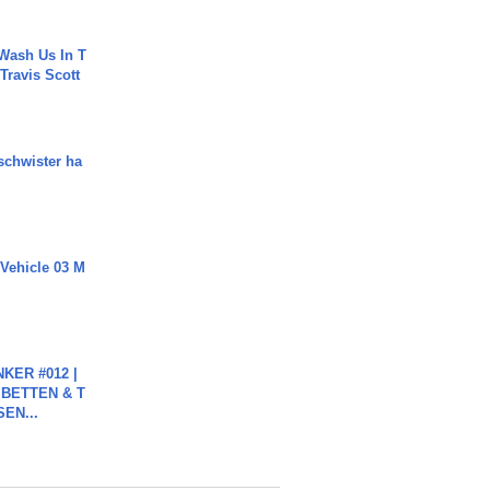
Wash Us In T
 Travis Scott
chwister ha
 Vehicle 03 M
KER #012 |
 BETTEN & T
SEN...