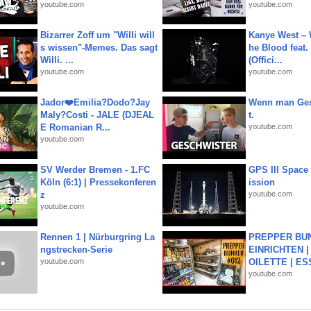
youtube.com
youtube.com
Bizarrer Zoff um "Willi will
Kanye West – 
s wissen"-Memes. Das sagt
he Blood feat.
Willi. ...
(Offici...
youtube.com
youtube.com
Jador❤️Emilia?Dodo?Jay
Wenn man Ges
Maly?Costi - JALE (DJEAL
t.
E Romanian R...
youtube.com
youtube.com
SV Werder Bremen - 1.FC
GPS III Space
Köln (6:1) | Pressekonferen
ission
z
youtube.com
youtube.com
Rennen 1 | Nürburgring La
PREPPER BUN
ngstrecken-Serie
EINRICHTEN |
youtube.com
OILETTE | ES
youtube.com