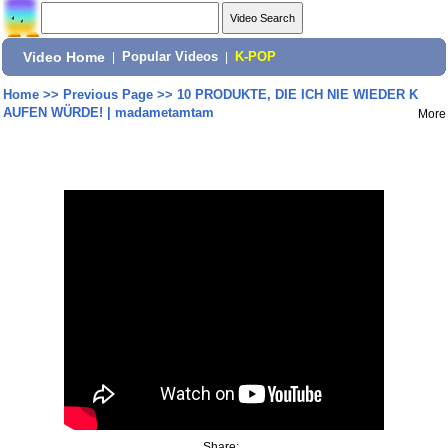
Video Home
|
Popular Videos
|
K-POP
Home
>>
Previous Page
>>
10 PRODUKTE, DIE ICH NIE WIEDER K
AUFEN WÜRDE! | madametamtam
More
Share: