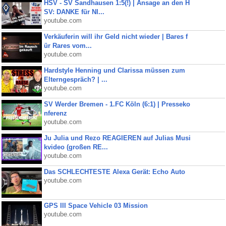
HSV - SV Sandhausen 1:5(!) | Ansage an den H
SV: DANKE für NI...
youtube.com
Verkäuferin will ihr Geld nicht wieder | Bares f
ür Rares vom...
youtube.com
Hardstyle Henning und Clarissa müssen zum
Elterngespräch? | ...
youtube.com
SV Werder Bremen - 1.FC Köln (6:1) | Presseko
nferenz
youtube.com
Ju Julia und Rezo REAGIEREN auf Julias Musi
kvideo (großen RE...
youtube.com
Das SCHLECHTESTE Alexa Gerät: Echo Auto
youtube.com
GPS III Space Vehicle 03 Mission
youtube.com