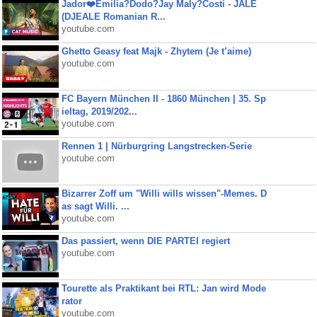
Jador❤️Emilia?Dodo?Jay Maly?Costi - JALE
(DJEALE Romanian R...
youtube.com
Ghetto Geasy feat Majk - Zhytem (Je t’aime)
youtube.com
FC Bayern München II - 1860 München | 35. Sp
ieltag, 2019/202...
youtube.com
Rennen 1 | Nürburgring Langstrecken-Serie
youtube.com
Bizarrer Zoff um "Willi wills wissen"-Memes. D
as sagt Willi. ...
youtube.com
Das passiert, wenn DIE PARTEI regiert
youtube.com
Tourette als Praktikant bei RTL: Jan wird Mode
rator
youtube.com