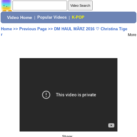
Video Home
|
Popular Videos
|
K-POP
Home
>>
Previous Page
>>
DM HAUL MÄRZ 2016 ♡ Christina Tige
r
More
Share: