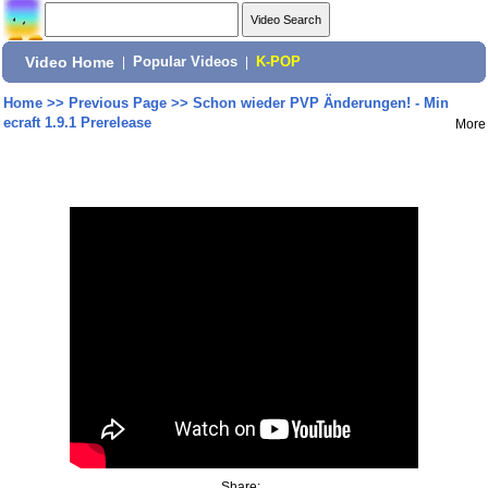
Video Home
|
Popular Videos
|
K-POP
Home
>>
Previous Page
>>
Schon wieder PVP Änderungen! - Min
ecraft 1.9.1 Prerelease
More
Share: