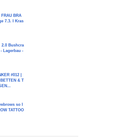
ch FRAU BRA
ge 7.3. I Kras
2.0 Bushcra
 - Lagerbau -
KER #012 |
 BETTEN & T
SEN...
yebrows so I
BROW TATTOO