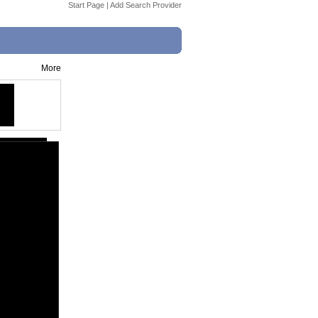
Start Page
|
Add Search Provider
More