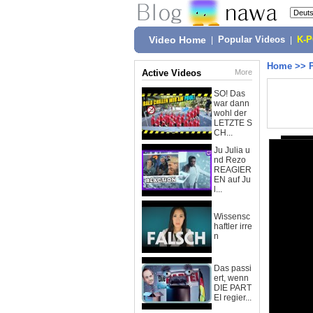
Video Home
|
Popular Videos
|
K-
Home
>>
Active Videos
More
SO! Das
war dann
wohl der
LETZTE S
CH...
Ju Julia u
nd Rezo
REAGIER
EN auf Ju
l...
Wissensc
haftler irre
n
Das passi
ert, wenn
DIE PART
EI regier...