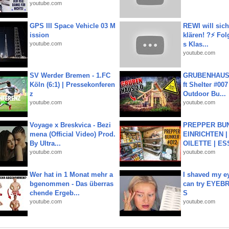
youtube.com
GPS III Space Vehicle 03 M
REWI will si
ission
klären! ?⚡️ Fol
youtube.com
s Klas...
youtube.com
SV Werder Bremen - 1.FC
GRUBENHAUS 
Köln (6:1) | Pressekonferen
ft Shelter #007
z
Outdoor Bu...
youtube.com
youtube.com
Voyage x Breskvica - Bezi
PREPPER BUN
mena (Official Video) Prod.
EINRICHTEN |
By Ultra...
OILETTE | ES
youtube.com
youtube.com
Wer hat in 1 Monat mehr a
I shaved my e
bgenommen - Das überras
can try EYE
chende Ergeb...
S
youtube.com
youtube.com