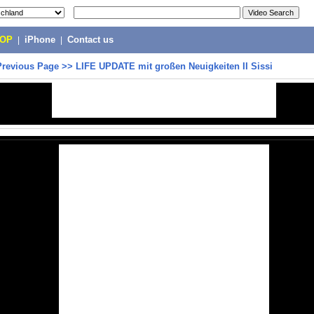
POP
|
iPhone
|
Contact us
Previous Page
>>
LIFE UPDATE mit großen Neuigkeiten II Sissi