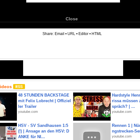
Close
6
Share:
Email
•
URL
•
Editor
•
HTML
Videos
48 STUNDEN BACKSTAGE
Hardstyle Hen
mit Felix Lobrecht | Offiziel
rissa müssen 
ler Trailer
spräch? | ...
youtube.com
youtube.com
HSV - SV Sandhausen 1:5
Rennen 1 | Nü
(!) | Ansage an den HSV: D
ngstrecken-Se
ANKE für NI...
youtube.com