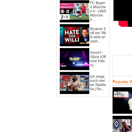
FC Bayer
n Münche
n II - 1860
Münche
n...
Bizarrer Z
off um "Wi
lli wills wi
ssen...
Fero47 -
Glück (Off
icial Vide
o)
Ich zeige
euch mei
Popular 
ne Stadtvi
lla | Ro...