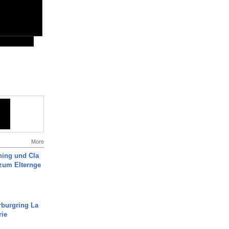
More
ning und Cla
zum Elternge
rburgring La
rie