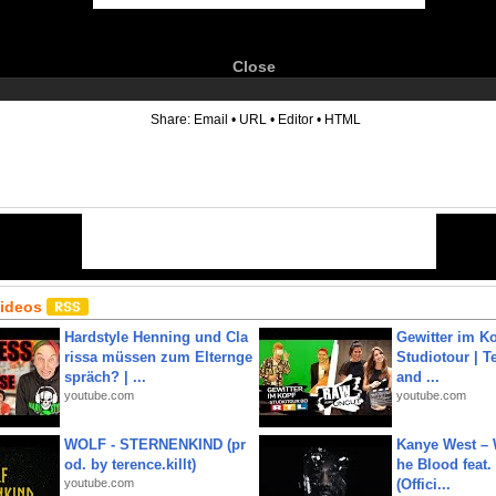
Close
6
Share:
Email
•
URL
•
Editor
•
HTML
Videos
Hardstyle Henning und Cla
Gewitter im Ko
rissa müssen zum Elternge
Studiotour | Te
spräch? | ...
and ...
youtube.com
youtube.com
WOLF - STERNENKIND (pr
Kanye West – 
od. by terence.killt)
he Blood feat.
youtube.com
(Offici...