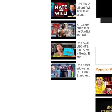
Bizarrer Z
off um "Wi
lli wills wi
ssen...
Ich zeige
euch mei
ne Stadtvi
lla | Ro...
Das SCH
LECHTE
STE Alex
a Gerät: E
cho ...
Das passi
ert, wenn
Popular 
DIE PART
EI regier...