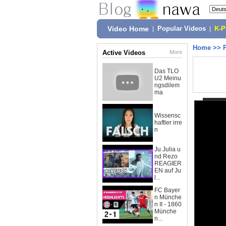
Video Home
|
Popular Videos
|
K-
Home
>>
Active Videos
More
Das TLO
U2 Meinu
ngsdilem
ma
Wissensc
haftler irre
n
Ju Julia u
nd Rezo
REAGIER
EN auf Ju
l...
FC Bayer
n Münche
n II - 1860
Münche
n...