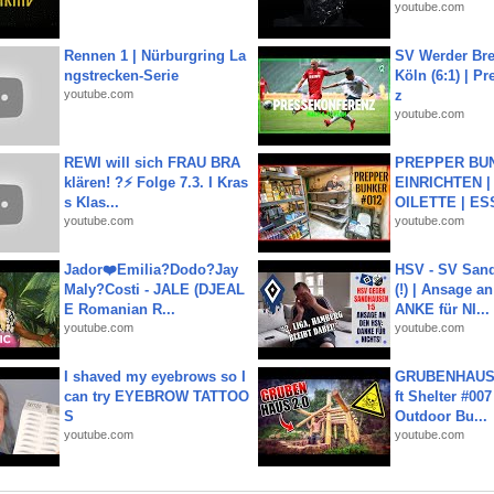
youtube.com
Rennen 1 | Nürburgring La
SV Werder Bre
ngstrecken-Serie
Köln (6:1) | P
youtube.com
z
youtube.com
REWI will sich FRAU BRA
PREPPER BUN
klären! ?⚡️ Folge 7.3. I Kras
EINRICHTEN |
s Klas...
OILETTE | ES
youtube.com
youtube.com
Jador❤️Emilia?Dodo?Jay
HSV - SV San
Maly?Costi - JALE (DJEAL
(!) | Ansage a
E Romanian R...
ANKE für NI...
youtube.com
youtube.com
I shaved my eyebrows so I
GRUBENHAUS 
can try EYEBROW TATTOO
ft Shelter #007
S
Outdoor Bu...
youtube.com
youtube.com