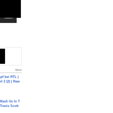
More
pf bei RTL |
il 2 (2) | Raw
Wash Us In T
 Travis Scott