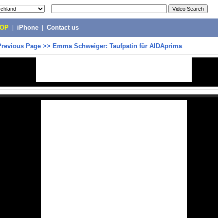
POP
|
iPhone
|
Contact us
Previous Page
>>
Emma Schweiger: Taufpatin für AIDAprima