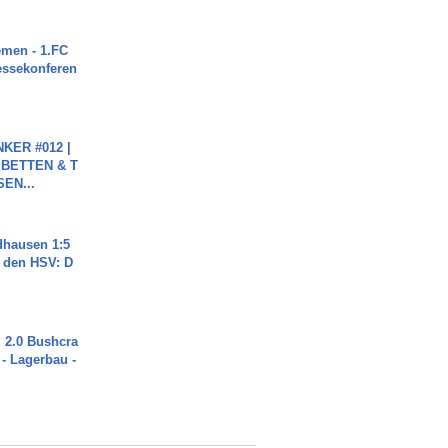
men - 1.FC
ressekonferen
KER #012 |
 BETTEN & T
SEN...
dhausen 1:5
n den HSV: D
2.0 Bushcra
 - Lagerbau -