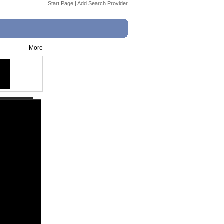
Start Page
|
Add Search Provider
More