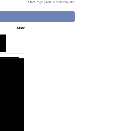
Start Page
|
Add Search Provider
More