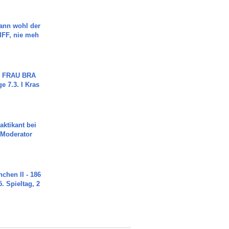
ann wohl der
FF, nie meh
ch FRAU BRA
ge 7.3. I Kras
aktikant bei
 Moderator
chen II - 186
. Spieltag, 2