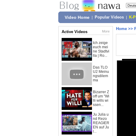
Video Home
|
Popular Videos
|
K-
Home
>>
Active Videos
More
Ich zeige
euch mei
ne Stadtvi
lla | Ro...
Das TLO
U2 Meinu
ngsdilem
ma
Bizarrer Z
off um "Wi
lli wills wi
ssen...
Ju Julia u
nd Rezo
REAGIER
EN auf Ju
l...