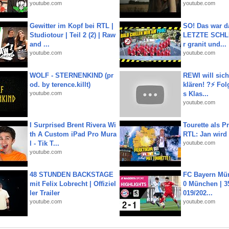
youtube.com
youtube.com
Gewitter im Kopf bei RTL |
SO! Das war d
Studiotour | Teil 2 (2) | Raw
LETZTE SCHLI
and ...
r granit und...
youtube.com
youtube.com
WOLF - STERNENKIND (pr
REWI will si
od. by terence.killt)
klären! ?⚡️ Fol
youtube.com
s Klas...
youtube.com
I Surprised Brent Rivera Wi
Tourette als Pr
th A Custom iPad Pro Mura
RTL: Jan wird
l - Tik T...
youtube.com
youtube.com
48 STUNDEN BACKSTAGE
FC Bayern Mün
mit Felix Lobrecht | Offiziel
0 München | 35
ler Trailer
019/202...
youtube.com
youtube.com