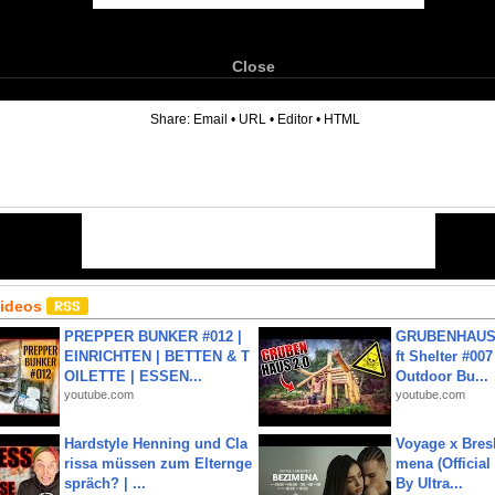
Close
6
Share:
Email
•
URL
•
Editor
•
HTML
Videos
PREPPER BUNKER #012 |
GRUBENHAUS 
EINRICHTEN | BETTEN & T
ft Shelter #007
OILETTE | ESSEN...
Outdoor Bu...
youtube.com
youtube.com
Hardstyle Henning und Cla
Voyage x Bresk
rissa müssen zum Elternge
mena (Official
spräch? | ...
By Ultra...