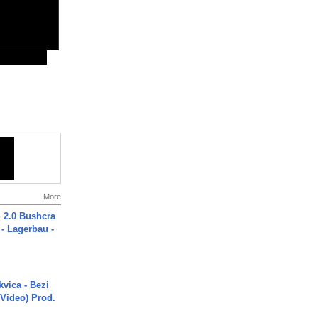
More
2.0 Bushcra
 - Lagerbau -
vica - Bezi
 Video) Prod.