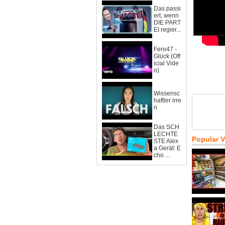
Das passi
ert, wenn
DIE PART
EI regier...
Fero47 -
Glück (Off
icial Vide
o)
Wissensc
haftler irre
n
Das SCH
LECHTE
Popular 
STE Alex
a Gerät: E
cho ...