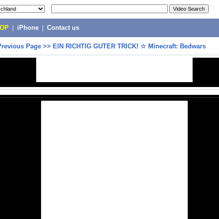
POP
|
iPhone
|
Contact us
Previous Page
>>
EIN RICHTIG GUTER TRICK! ☆ Minecraft: Bedwars