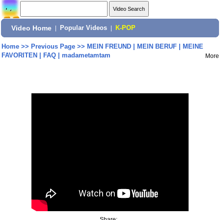
Video Home
|
Popular Videos
|
K-POP
Home
>>
Previous Page
>>
MEIN FREUND | MEIN BERUF | MEINE
FAVORITEN | FAQ | madametamtam
More
Share: