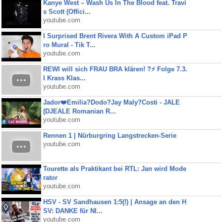
Kanye West – Wash Us In The Blood feat. Travi
s Scott (Offici...
youtube.com
I Surprised Brent Rivera With A Custom iPad P
ro Mural - Tik T...
youtube.com
REWI will sich FRAU BRA klären! ?⚡️ Folge 7.3.
I Krass Klas...
youtube.com
Jador❤️Emilia?Dodo?Jay Maly?Costi - JALE
(DJEALE Romanian R...
youtube.com
Rennen 1 | Nürburgring Langstrecken-Serie
youtube.com
Tourette als Praktikant bei RTL: Jan wird Mode
rator
youtube.com
HSV - SV Sandhausen 1:5(!) | Ansage an den H
SV: DANKE für NI...
youtube.com