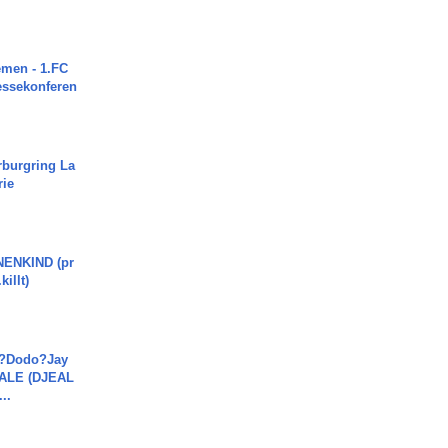
men - 1.FC
ressekonferen
rburgring La
rie
ENKIND (pr
killt)
a?Dodo?Jay
JALE (DJEAL
..