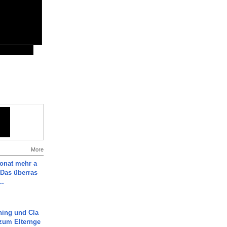
More
Monat mehr a
Das überras
..
ning und Cla
zum Elternge