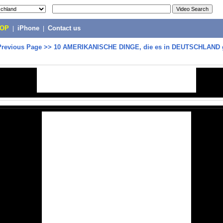
POP
|
iPhone
|
Contact us
Previous Page
>>
10 AMERIKANISCHE DINGE, die es in DEUTSCHLAND 