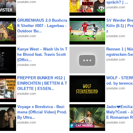
youtube.com
spräch? | ...
youtube.com
GRUBENHAUS 2.0 Bushcra
SV Werder Bre
ft Shelter #007 - Lagerbau -
Köln (6:1) | P
Outdoor Bu...
z
youtube.com
youtube.com
Kanye West – Wash Us In T
Rennen 1 | Nü
he Blood feat. Travis Scott
ngstrecken-Se
(Offici...
youtube.com
youtube.com
PREPPER BUNKER #012 |
WOLF - STERN
EINRICHTEN | BETTEN & T
od. by terence.
OILETTE | ESSEN...
youtube.com
youtube.com
Voyage x Breskvica - Bezi
Jador❤️Emili
mena (Official Video) Prod.
Maly?Costi - 
By Ultra...
E Romanian R.
youtube.com
youtube.com