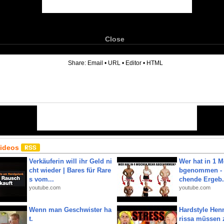
Close
6
Share:
Email
•
URL
•
Editor
•
HTML
Videos
Verkäuferin will ihr Geld ni
Wer hat in 1 
cht wieder | Bares für Rare
bgenommen - 
s vom...
chende Ergeb.
youtube.com
youtube.com
Wenn man Geschwister ha
Hardstyle Hen
t.
rissa müssen 