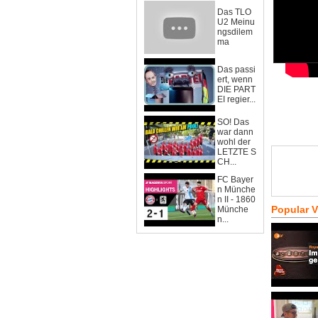
Das TLO
U2 Meinu
ngsdilem
ma
Das passi
ert, wenn
DIE PART
EI regier...
SO! Das
war dann
wohl der
LETZTE S
CH...
FC Bayer
n Münche
n II - 1860
Popular 
Münche
n...