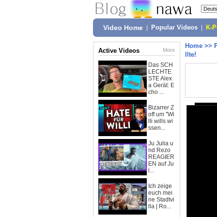
Video Home
|
Popular Videos
|
K-
Home
>>
Active Videos
More
llte!
Das SCH
LECHTE
STE Alex
a Gerät: E
cho ...
Bizarrer Z
off um "Wi
lli wills wi
ssen...
Ju Julia u
nd Rezo
REAGIER
EN auf Ju
l...
Ich zeige
euch mei
ne Stadtvi
lla | Ro...